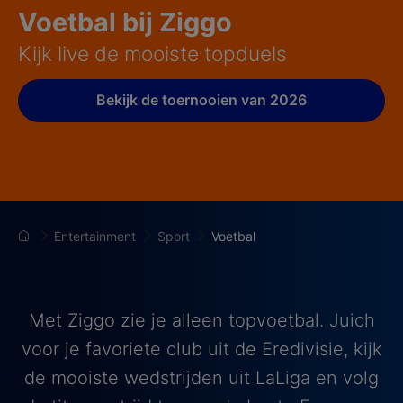
Voetbal bij Ziggo
Kijk live de mooiste topduels
Bekijk de toernooien van 2026
Entertainment
Sport
Voetbal
Met Ziggo zie je alleen topvoetbal. Juich
voor je favoriete club uit de Eredivisie, kijk
de mooiste wedstrijden uit LaLiga en volg