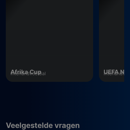
Afrika Cup
UEFA Nat
Interlandvoetbal
Interlandvo
Veelgestelde vragen