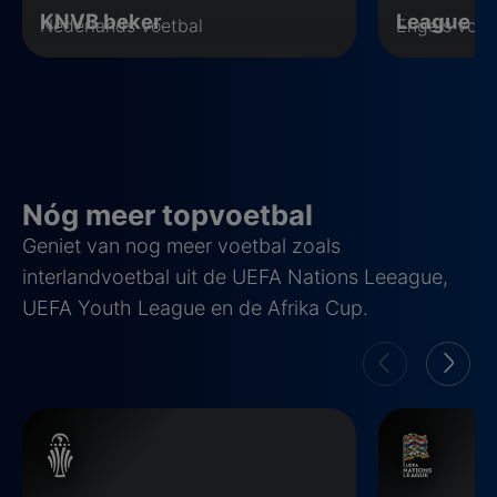
KNVB beker
League C
Nederlands voetbal
Engels voet
Nóg meer topvoetbal
Geniet van nog meer voetbal zoals
interlandvoetbal uit de UEFA Nations Leeague,
UEFA Youth League en de Afrika Cup.
Afrika Cup
UEFA Nations