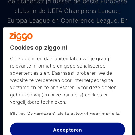
de titanenstrijd tussen de beste Europese
clubs in de UEFA Champions League,
Europa League en Conference League. En
het mooiste? Veel voetbal zit al standaard
in je pakket. Met ESPN 1, 2, 3 en 4 én
Cookies op ziggo.nl
Ziggo Sport op kanaal 14 mis je geen
Op ziggo.nl en daarbuiten laten we je graag
moment van de grootste competities en
relevante informatie en gepersonaliseerde
wedstrijden. Ontdek hier een greep uit ons
advertenties zien. Daarnaast proberen we de
voetbalaanbod.
website te verbeteren door internetgedrag te
verzamelen en te analyseren. Voor deze doelen
gebruiken wij (en onze partners) cookies en
vergelijkbare technieken.
Klik op “Accepteren” als je akkoord gaat met alle
cookies. Kies je voor “Nee, liever niet”, dan
WK Voetbal 2026
plaatsen we alleen strikt noodzakelijke cookies om
Accepteren
Het WK is van start! Ontdek alles over het toernooi,