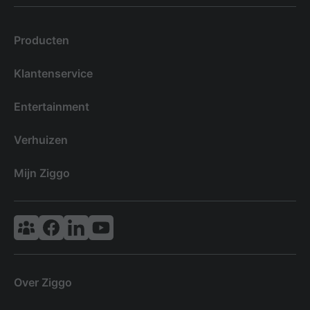
Producten
Klantenservice
Entertainment
Verhuizen
Mijn Ziggo
Vodafone & Ziggo Community
Ziggo Facebook
VodafoneZiggo LinkedIn
Ziggo YouTube
Over Ziggo