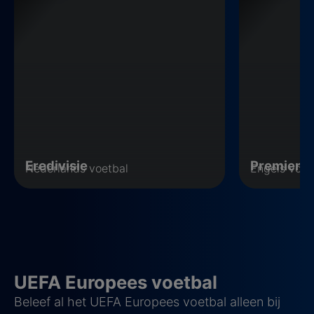
Eredivisie
Premier 
Nederlands voetbal
Engels voet
UEFA Europees voetbal
Beleef al het UEFA Europees voetbal alleen bij