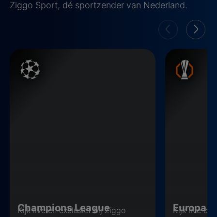
Ziggo Sport, dé sportzender van Nederland.
Champions League
Europa Leagu
Champions League
Europa L
Kijk live en exclusief bij Ziggo
Kijk live en 