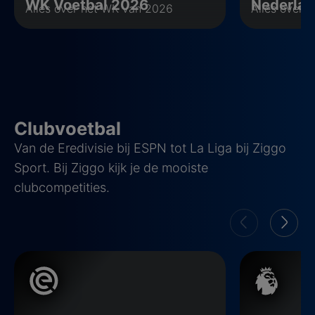
WK Voetbal 2026
Nederlan
Alles over het WK van 2026
Alles over O
Clubvoetbal
Van de Eredivisie bij ESPN tot La Liga bij Ziggo
Sport. Bij Ziggo kijk je de mooiste
clubcompetities.
Eredivisie
Premier Leag