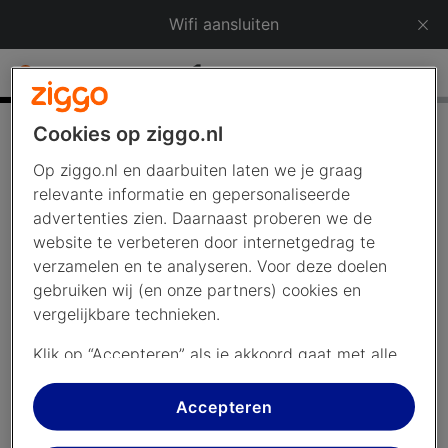
Wifi aansluiten
1
van 16
Logo Ziggo
Cookies op ziggo.nl
Internet en wifi aansluiten
Op ziggo.nl en daarbuiten laten we je graag
relevante informatie en gepersonaliseerde
advertenties zien. Daarnaast proberen we de
Stap voor stap in 20 minuten klaar
website te verbeteren door internetgedrag te
verzamelen en te analyseren. Voor deze doelen
Nieuw apparaat gekregen of verhuisd? We helpen je
gebruiken wij (en onze partners) cookies en
met het aansluiten van internet:
vergelijkbare technieken.
De hoofdaansluiting klaarmaken
Klik op “Accepteren” als je akkoord gaat met alle
Modem of wifi-router aansluiten
cookies. Kies je voor “Nee, liever niet”, dan
Wifi-versterkers aansluiten
plaatsen we alleen strikt noodzakelijke cookies om
Accepteren
Je apparaten verbinden
de website goed te laten werken. Dat betekent