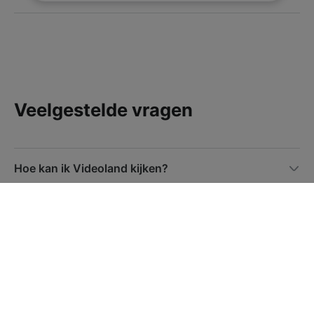
Veelgestelde vragen
Hoe kan ik Videoland kijken?
Hoe bestel ik Videoland via Ziggo?
Welke Videoland series en films kan ik kijken?
Waar vind ik Videoland films en series?