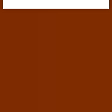
wijzigen of intrekken op de
cookies pagina
. In ons
privacy beleid
lees je meer over hoe we omgaan
met jouw privacy.