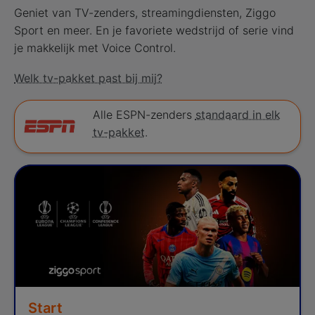
Geniet van TV-zenders, streamingdiensten, Ziggo
Sport en meer. En je favoriete wedstrijd of serie vind
je makkelijk met Voice Control.
Welk tv-pakket past bij mij?
Alle ESPN-zenders
standaard in elk
tv-pakket
.
Start
Kies je Television product
Start