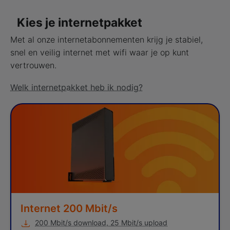
Kies je internetpakket
Met al onze internetabonnementen krijg je stabiel,
snel en veilig internet met wifi waar je op kunt
vertrouwen.
Welk internetpakket heb ik nodig?
Internet 200 Mbit/s
Kies je Internet product
Internet 200 Mbit/s
200 Mbit/s download, 25 Mbit/s upload