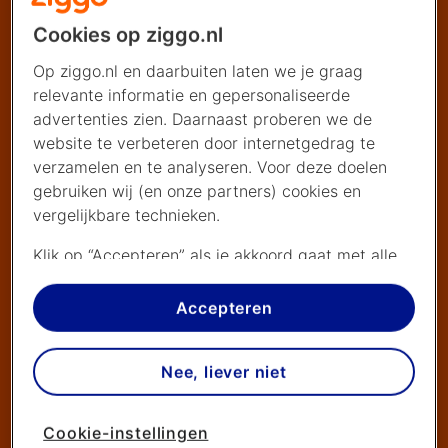
Cookies op ziggo.nl
Op ziggo.nl en daarbuiten laten we je graag
relevante informatie en gepersonaliseerde
advertenties zien. Daarnaast proberen we de
website te verbeteren door internetgedrag te
verzamelen en te analyseren. Voor deze doelen
gebruiken wij (en onze partners) cookies en
vergelijkbare technieken.
Klik op “Accepteren” als je akkoord gaat met alle
cookies. Kies je voor “Nee, liever niet”, dan
plaatsen we alleen strikt noodzakelijke cookies om
Accepteren
de website goed te laten werken. Dat betekent
dat we geen vormen van personalisatie
Nee, liever niet
toepassen.
Via cookie instellingen kan je zelf bepalen welke
Cookie-instellingen
cookies worden geplaatst. Je kan je keuze altijd