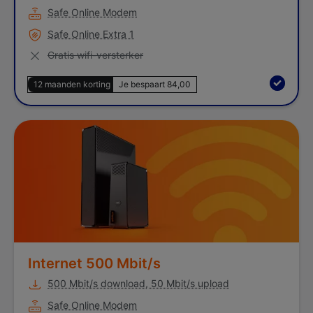
Safe Online Modem
Safe Online Extra 1
Niet van toepassing
Gratis wifi-versterker
12 maanden korting
Je bespaart 84,00
Internet 500 Mbit/s
Internet 500 Mbit/s
500 Mbit/s download, 50 Mbit/s upload
Safe Online Modem