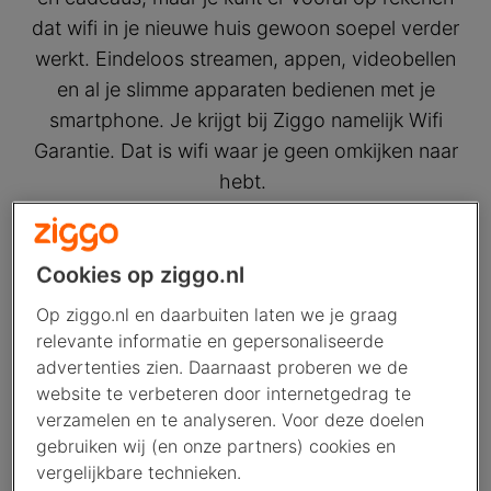
dat wifi in je nieuwe huis gewoon soepel verder
werkt. Eindeloos streamen, appen, videobellen
en al je slimme apparaten bedienen met je
smartphone. Je krijgt bij Ziggo namelijk Wifi
Garantie. Dat is wifi waar je geen omkijken naar
hebt.
Cookies op ziggo.nl
Op ziggo.nl en daarbuiten laten we je graag
relevante informatie en gepersonaliseerde
advertenties zien. Daarnaast proberen we de
website te verbeteren door internetgedrag te
verzamelen en te analyseren. Voor deze doelen
gebruiken wij (en onze partners) cookies en
vergelijkbare technieken.