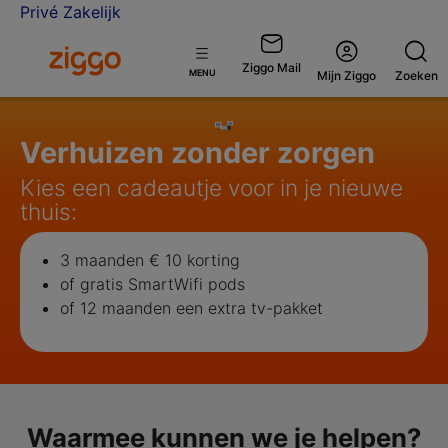
Privé
Zakelijk
Ga naar de Ziggo homepage
Ziggo Mail
Open
MENU
Mijn Ziggo
Zoeken
menu
Verhuizen zonder zorgen
Kies een cadeautje voor in je nieuwe
thuis:
3 maanden € 10 korting
of gratis SmartWifi pods
of 12 maanden een extra tv-pakket
Waarmee kunnen we je helpen?