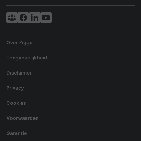
Vodafone & Ziggo Community
Ziggo Facebook
VodafoneZiggo LinkedIn
Ziggo YouTube
Over Ziggo
Toegankelijkheid
Disclaimer
Privacy
Cookies
Voorwaarden
Garantie