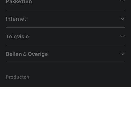
Pakketten
Internet
Televisie
Bellen & Overige
Producten
Klantenservice
Entertainment
Verhuizen