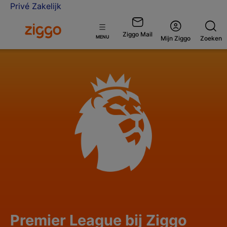
Privé
Zakelijk
Ga naar de Ziggo homepage
Ziggo Mail
Open
MENU
Mijn Ziggo
Zoeken
menu
Premier League bij Ziggo