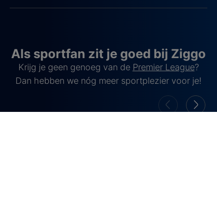
Als sportfan zit je goed bij Ziggo
Krijg je geen genoeg van de
Premier League
?
Dan hebben we nóg meer sportplezier voor je!
Champions League
La Liga