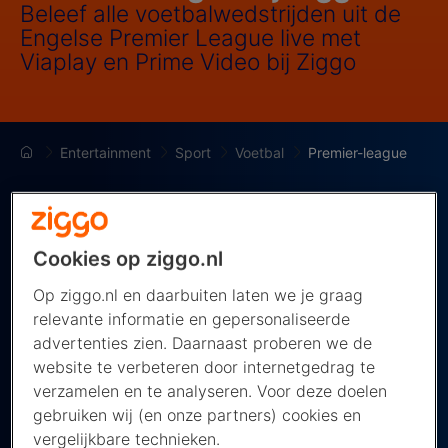
Beleef alle voetbalwedstrijden uit de
Engelse Premier League live met
Viaplay en Prime Video bij Ziggo
Entertainment
Sport
Voetbal
Premier-league
Cookies op ziggo.nl
Premier League 2026/2027
Op ziggo.nl en daarbuiten laten we je graag
relevante informatie en gepersonaliseerde
De Engelse competitie kent de meeste potentiële
advertenties zien. Daarnaast proberen we de
titelkandidaten, zoals Manchester City, Liverpool,
website te verbeteren door internetgedrag te
Tottenham Hotspur en Chelsea. Maar ook
verzamelen en te analyseren. Voor deze doelen
Arsenal, Manchester United en zelfs Aston Villa
gebruiken wij (en onze partners) cookies en
komen doorgaans dichtbij. Alle wedstrijden uit de
vergelijkbare technieken.