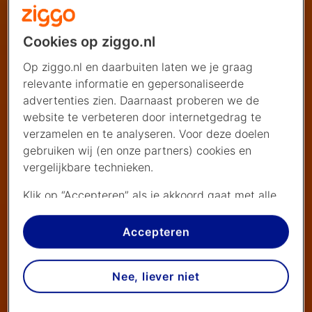
Cookies op ziggo.nl
Op ziggo.nl en daarbuiten laten we je graag
relevante informatie en gepersonaliseerde
advertenties zien. Daarnaast proberen we de
website te verbeteren door internetgedrag te
verzamelen en te analyseren. Voor deze doelen
gebruiken wij (en onze partners) cookies en
vergelijkbare technieken.
Klik op “Accepteren” als je akkoord gaat met alle
cookies. Kies je voor “Nee, liever niet”, dan
plaatsen we alleen strikt noodzakelijke cookies om
Accepteren
de website goed te laten werken. Dat betekent
dat we geen vormen van personalisatie
Nee, liever niet
toepassen.
Via cookie instellingen kan je zelf bepalen welke