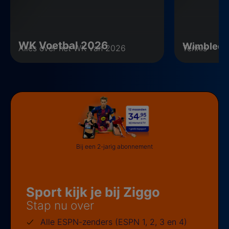
WK Voetbal 2026
Wimbled
Alles over het WK van 2026
Tennis
Bij een 2-jarig abonnement
Sport kijk je bij Ziggo
Stap nu over
Alle ESPN-zenders (ESPN 1, 2, 3 en 4)