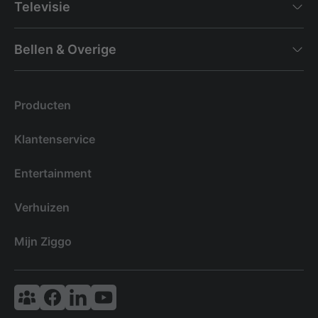
Televisie
Bellen & Overige
Producten
Klantenservice
Entertainment
Verhuizen
Mijn Ziggo
Vodafone & Ziggo Community
Ziggo Facebook
VodafoneZiggo LinkedIn
Ziggo YouTube