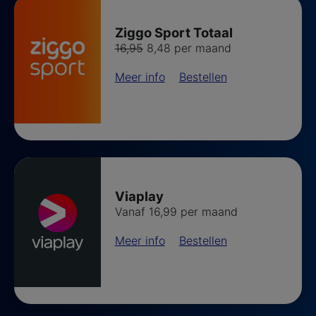
Ziggo Sport Totaal
Van
voor
16,95
8,48 per maand
Meer info
Bestellen
Viaplay
Vanaf 16,99 per maand
Meer info
Bestellen