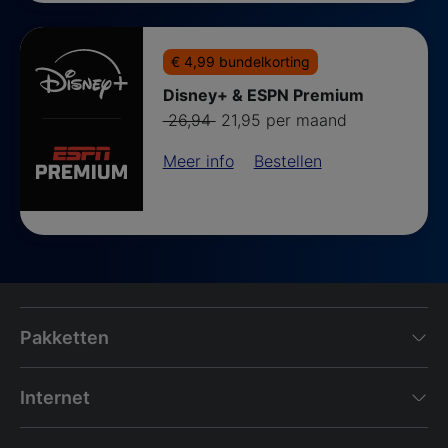
€ 4,99 bundelkorting
Disney+ & ESPN Premium
Van
voor
26,94
21,95 per maand
Meer info
Bestellen
Pakketten
Internet