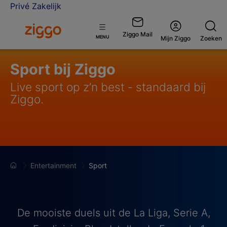
Privé
Zakelijk
Ga naar de Ziggo homepage
Ziggo Mail
Open
MENU
Mijn Ziggo
Zoeken
menu
Sport bij Ziggo
Live sport op z’n best - standaard bij
Ziggo.
Entertainment
Sport
De mooiste duels uit de La Liga, Serie A,