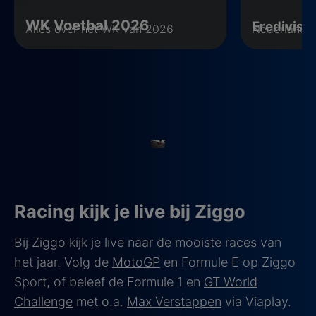
WK Voetbal 2026
Eredivisie
Alles over het WK van 2026
Nederlands 
Racing kijk je live bij Ziggo
Bij Ziggo kijk je live naar de mooiste races van
het jaar. Volg de
MotoGP
en Formule E op Ziggo
Sport, of beleef de Formule 1 en
GT World
Challenge
met o.a.
Max Verstappen
via Viaplay.