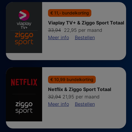
€ 11,- bundelkorting
Viaplay TV+ & Ziggo Sport Totaal
Van
voor
33,94
22,95 per maand
Meer info
Bestellen
€ 10,99 bundelkorting
Netflix & Ziggo Sport Totaal
van
voor
32,94
21,95 per maand
Meer info
Bestellen