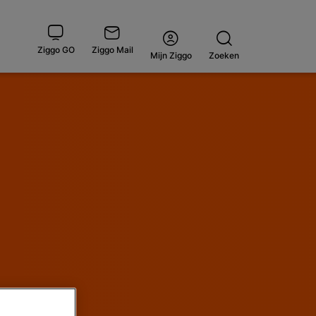
Ziggo GO
Ziggo Mail
Open
Mijn Ziggo
Zoeken
menu