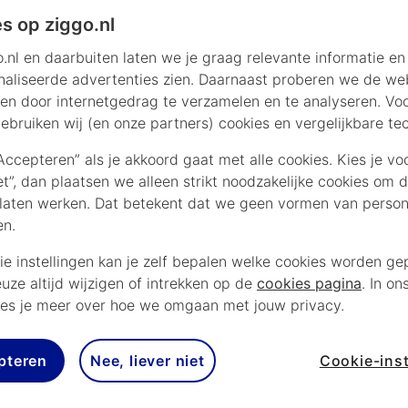
s op ziggo.nl
.nl en daarbuiten laten we je graag relevante informatie en
aliseerde advertenties zien. Daarnaast proberen we de web
en door internetgedrag te verzamelen en te analyseren. Vo
ebruiken wij (en onze partners) cookies en vergelijkbare te
“Accepteren” als je akkoord gaat met alle cookies. Kies je vo
iet”, dan plaatsen we alleen strikt noodzakelijke cookies om 
laten werken. Dat betekent dat we geen vormen van persona
en.
ie instellingen kan je zelf bepalen welke cookies worden gep
euze altijd wijzigen of intrekken op de
cookies pagina
. In on
es je meer over hoe we omgaan met jouw privacy.
tand
pteren
Nee, liever niet
Cookie-inst