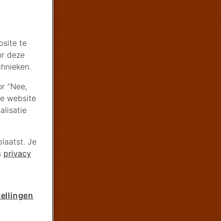
site te
or deze
chnieken.
or “Nee,
de website
lisatie
laatst. Je
s
privacy
ellingen