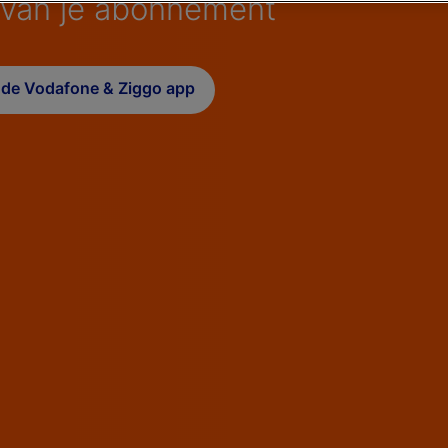
 van je abonnement
 de Vodafone & Ziggo app