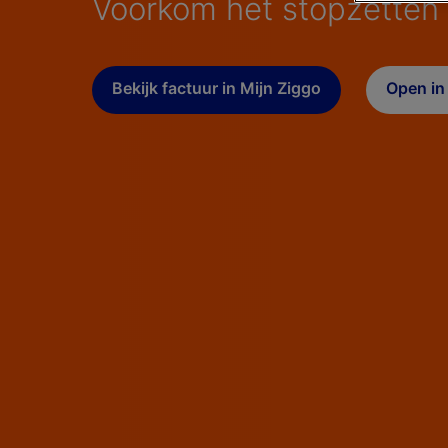
Voorkom het stopzetten
Bekijk factuur in Mijn Ziggo
Open in