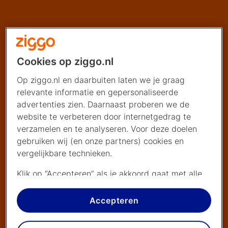
Cookies op ziggo.nl
Op ziggo.nl en daarbuiten laten we je graag
relevante informatie en gepersonaliseerde
advertenties zien. Daarnaast proberen we de
website te verbeteren door internetgedrag te
verzamelen en te analyseren. Voor deze doelen
gebruiken wij (en onze partners) cookies en
vergelijkbare technieken.
Klik op “Accepteren” als je akkoord gaat met alle
cookies. Kies je voor “Nee, liever niet”, dan
plaatsen we alleen strikt noodzakelijke cookies om
Accepteren
de website goed te laten werken. Dat betekent
dat we geen vormen van personalisatie