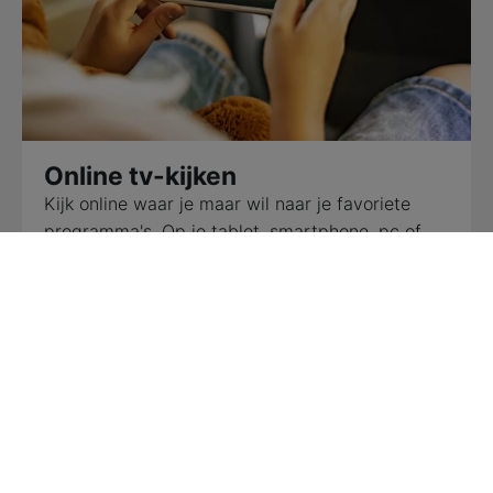
Online tv-kijken
Kijk online waar je maar wil naar je favoriete
programma's. Op je tablet, smartphone, pc of
laptop.
Alles over online tv-kijken
Pakketten