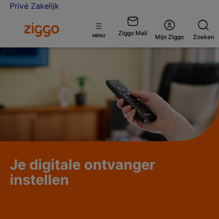
Privé
Zakelijk
Ga naar de Ziggo homepage
Ziggo Mail
Open
MENU
Mijn Ziggo
Zoeken
menu
Je digitale ontvanger
instellen