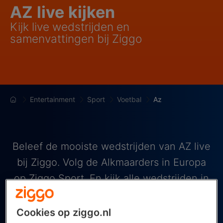
AZ live kijken
Kijk live wedstrijden en
samenvattingen bij Ziggo
Entertainment
Sport
Voetbal
Az
Beleef de mooiste wedstrijden van AZ live
bij Ziggo. Volg de Alkmaarders in Europa
op Ziggo Sport. En kijk alle wedstrijden in
de Eredivisie met ESPN bij Ziggo.
Standaard in elk tv-pakket.
Cookies op ziggo.nl