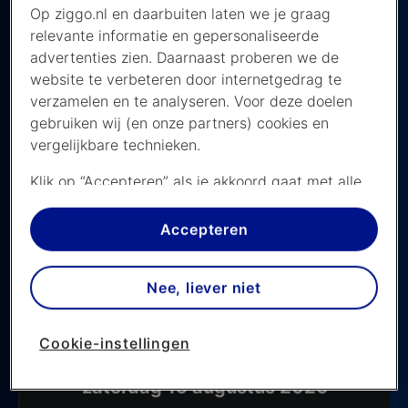
Op ziggo.nl en daarbuiten laten we je graag
relevante informatie en gepersonaliseerde
advertenties zien. Daarnaast proberen we de
website te verbeteren door internetgedrag te
verzamelen en te analyseren. Voor deze doelen
Volgende wedstrijd van AZ live op tv:
gebruiken wij (en onze partners) cookies en
AZ wedstrijden, bekijk het speelschema
vergelijkbare technieken.
zaterdag 8 augustus 2026
Klik op “Accepteren” als je akkoord gaat met alle
cookies. Kies je voor “Nee, liever niet”, dan
Wedstrijd
AZ - ADO Den Haag
plaatsen we alleen strikt noodzakelijke cookies om
Accepteren
de website goed te laten werken. Dat betekent
Competitie
Eredivisie
dat we geen vormen van personalisatie
Nee, liever niet
toepassen.
Tijd
21.00
Via cookie instellingen kan je zelf bepalen welke
Zender
ESPN 2
Cookie-instellingen
cookies worden geplaatst. Je kan je keuze altijd
wijzigen of intrekken op de
cookies pagina
. In ons
zaterdag 15 augustus 2026
privacy beleid
lees je meer over hoe we omgaan