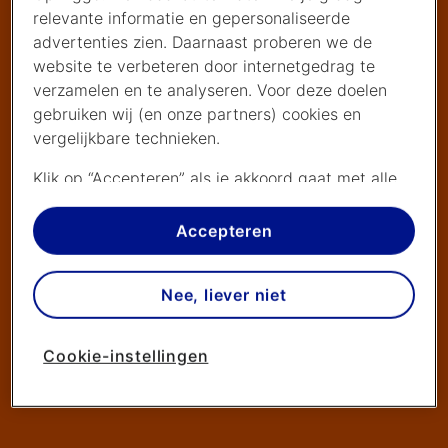
relevante informatie en gepersonaliseerde
advertenties zien. Daarnaast proberen we de
website te verbeteren door internetgedrag te
verzamelen en te analyseren. Voor deze doelen
gebruiken wij (en onze partners) cookies en
vergelijkbare technieken.
Klik op “Accepteren” als je akkoord gaat met alle
cookies. Kies je voor “Nee, liever niet”, dan
plaatsen we alleen strikt noodzakelijke cookies om
Accepteren
de website goed te laten werken. Dat betekent
dat we geen vormen van personalisatie
Nee, liever niet
toepassen.
Via cookie instellingen kan je zelf bepalen welke
Cookie-instellingen
cookies worden geplaatst. Je kan je keuze altijd
wijzigen of intrekken op de
cookies pagina
. In ons
privacy beleid
lees je meer over hoe we omgaan
met jouw privacy.