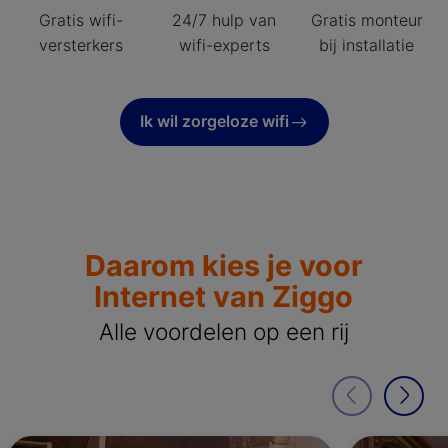
Gratis wifi-
24/7 hulp van
Gratis monteur
versterkers
wifi-experts
bij installatie
Ik wil zorgeloze wifi
Daarom kies je voor
Internet van Ziggo
Alle voordelen op een rij
Laat vorige
Laat
Alle snelheid
Wifi die werk