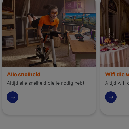
Alle snelheid
Wifi die 
Altijd alle snelheid die je nodig hebt.
Altijd wifi
Meer ove snelheid
Dit is onze