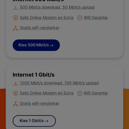
Meer informatie over
500 Mbit/s download, 50 Mbit/s upload
Meer informatie over
Meer informatie over
Safe Online Modem en Extra
Wifi Garantie
Meer informatie over
Gratis wifi-versterker
Kies 500 Mbit/s
Internet 1 Gbit/s
Meer informatie over
1000 Mbit/s download, 100 Mbit/s upload
Meer informatie over
Meer informatie over
Safe Online Modem en Extra
Wifi Garantie
Meer informatie over
Gratis wifi-versterker
Kies 1 Gbit/s