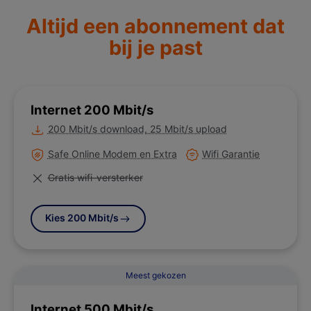
Altijd een abonnement dat
bij je past
Internet 200 Mbit/s
Meer informatie over
200 Mbit/s download, 25 Mbit/s upload
Meer informatie over
Meer informatie over
Safe Online Modem en Extra
Wifi Garantie
Niet van toepassing
Gratis wifi-versterker
Kies 200 Mbit/s
Meest gekozen
Internet 500 Mbit/s