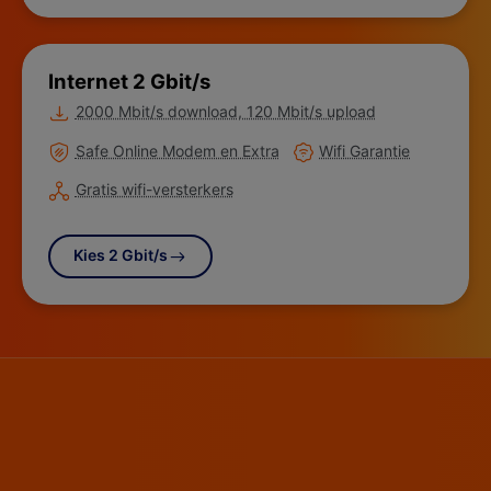
Internet 2 Gbit/s
Meer informatie over
2000 Mbit/s download, 120 Mbit/s upload
Meer informatie over
Meer informatie over
Safe Online Modem en Extra
Wifi Garantie
Meer informatie over
Gratis wifi-versterkers
Kies 2 Gbit/s