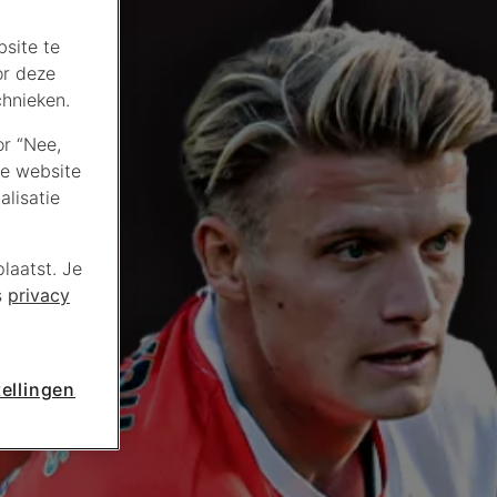
site te
or deze
chnieken.
or “Nee,
de website
lisatie
laatst. Je
s
privacy
ellingen