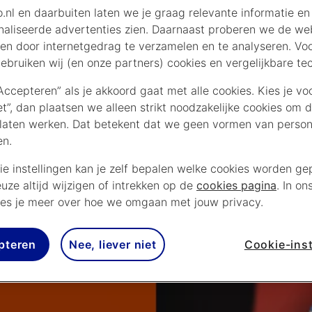
.nl en daarbuiten laten we je graag relevante informatie en
aliseerde advertenties zien. Daarnaast proberen we de web
en door internetgedrag te verzamelen en te analyseren. Vo
ebruiken wij (en onze partners) cookies en vergelijkbare te
“Accepteren” als je akkoord gaat met alle cookies. Kies je vo
iet”, dan plaatsen we alleen strikt noodzakelijke cookies om 
laten werken. Dat betekent dat we geen vormen van persona
en.
ie instellingen kan je zelf bepalen welke cookies worden gep
euze altijd wijzigen of intrekken op de
cookies pagina
. In on
es je meer over hoe we omgaan met jouw privacy.
pteren
Nee, liever niet
Cookie-inst