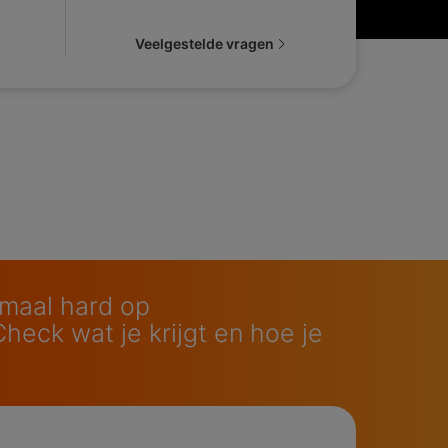
Veelgestelde vragen
emaal hard op
eck wat je krijgt en hoe je