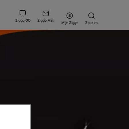
Ziggo GO
Ziggo Mail
Open
Mijn Ziggo
Zoeken
menu