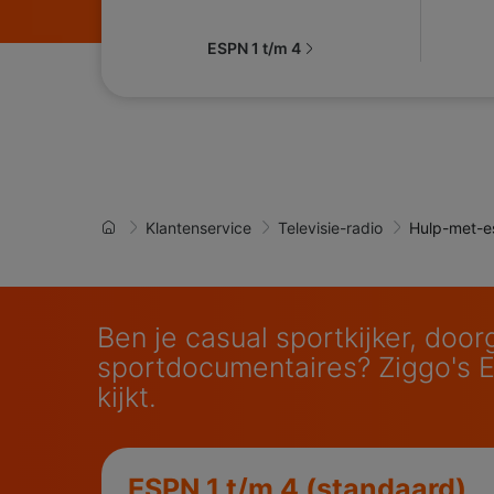
ESPN 1 t/m 4
Klantenservice
Televisie-radio
Hulp-met-e
Ben je casual sportkijker, doo
sportdocumentaires? Ziggo's E
kijkt.
ESPN 1 t/m 4 (standaard)