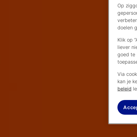
Op ziggo
geperson
verbeter
doelen g
Klik op 
liever n
goed te 
toepass
Via cook
kan je k
beleid
le
Acce