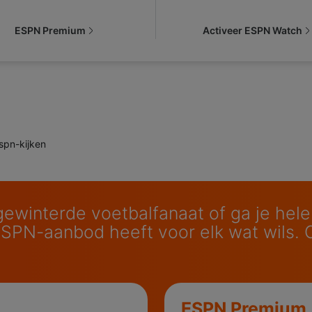
ESPN Premium
Activeer ESPN Watch
spn-kijken
rgewinterde voetbalfanaat of ga je hel
SPN-aanbod heeft voor elk wat wils. Ch
ESPN Premium