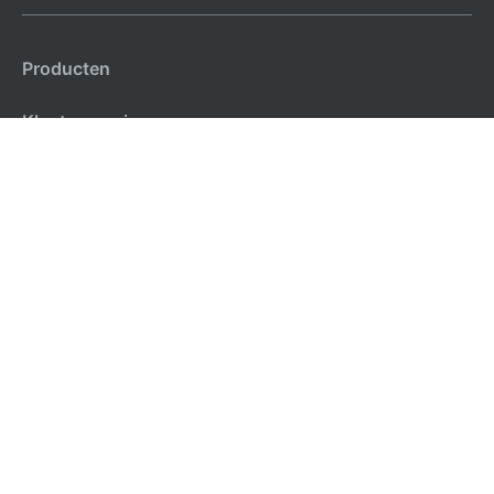
Producten
Klantenservice
Entertainment
Verhuizen
Mijn Ziggo
Vodafone & Ziggo Community
Ziggo Facebook
VodafoneZiggo LinkedIn
Ziggo YouTube
Over Ziggo