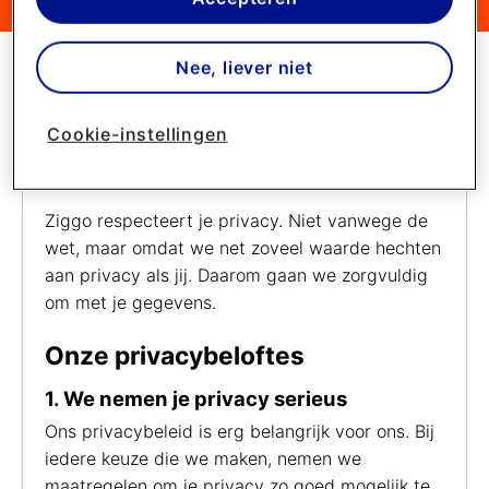
de website goed te laten werken. Dat betekent
dat we geen vormen van personalisatie
Nee, liever niet
toepassen.
Via cookie instellingen kan je zelf bepalen welke
Privacy
Je gegevens
EU Data Act
Veil
Cookie-instellingen
cookies worden geplaatst. Je kan je keuze altijd
wijzigen of intrekken op de
cookies pagina
. In ons
Onze visie op privacy
privacy beleid
lees je meer over hoe we omgaan
met jouw privacy.
Ziggo respecteert je privacy. Niet vanwege de
wet, maar omdat we net zoveel waarde hechten
aan privacy als jij. Daarom gaan we zorgvuldig
om met je gegevens.
Onze privacybeloftes
1. We nemen je privacy serieus
Ons privacybeleid is erg belangrijk voor ons. Bij
iedere keuze die we maken, nemen we
maatregelen om je privacy zo goed mogelijk te