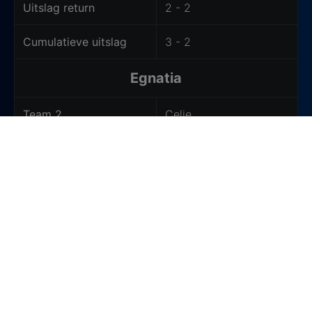
Uitslag return
2 - 2
Cumulatieve uitslag
3 - 2
Egnatia
Team 2
Celje
Uitslag heenduel
3 - 3
Uitslag return
2 - 2 (1 - 4 n.p.)
Cumulatieve uitslag
5 - 5 (Celje wint 4 - 1
n.p.)