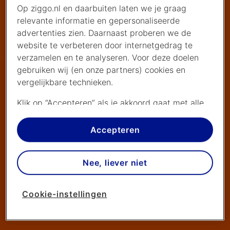
Op ziggo.nl en daarbuiten laten we je graag
relevante informatie en gepersonaliseerde
advertenties zien. Daarnaast proberen we de
website te verbeteren door internetgedrag te
verzamelen en te analyseren. Voor deze doelen
gebruiken wij (en onze partners) cookies en
vergelijkbare technieken.
Klik op “Accepteren” als je akkoord gaat met alle
cookies. Kies je voor “Nee, liever niet”, dan
plaatsen we alleen strikt noodzakelijke cookies om
Accepteren
de website goed te laten werken. Dat betekent
dat we geen vormen van personalisatie
Nee, liever niet
toepassen.
Via cookie instellingen kan je zelf bepalen welke
Cookie-instellingen
cookies worden geplaatst. Je kan je keuze altijd
wijzigen of intrekken op de
cookies pagina
. In ons
privacy beleid
lees je meer over hoe we omgaan