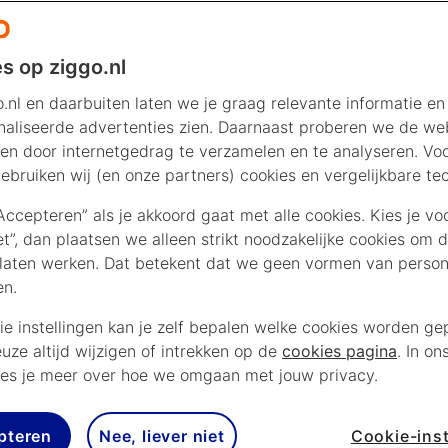
s op ziggo.nl
.nl en daarbuiten laten we je graag relevante informatie en
aliseerde advertenties zien. Daarnaast proberen we de web
mers
en door internetgedrag te verzamelen en te analyseren. Vo
ebruiken wij (en onze partners) cookies en vergelijkbare te
“Accepteren” als je akkoord gaat met alle cookies. Kies je vo
iet”, dan plaatsen we alleen strikt noodzakelijke cookies om 
laten werken. Dat betekent dat we geen vormen van persona
Alles-in-1
Mobiel
en.
ie instellingen kan je zelf bepalen welke cookies worden gep
euze altijd wijzigen of intrekken op de
cookies pagina
. In on
es je meer over hoe we omgaan met jouw privacy.
Daarom kies je Ziggo
pteren
Nee, liever niet
Cookie-inst