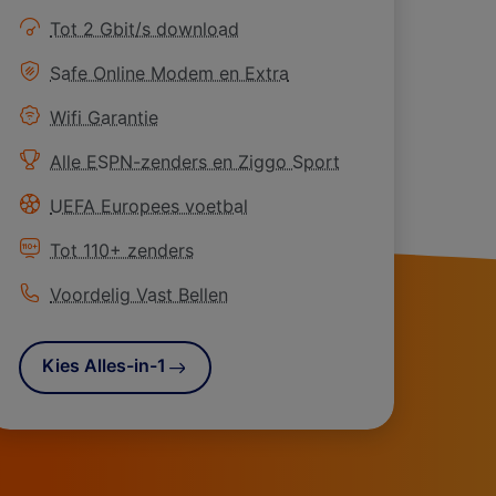
Meer informatie over
Tot 2 Gbit/s download
Meer informatie over
Safe Online Modem en Extra
Meer informatie over
Wifi Garantie
Meer informatie over
Alle ESPN-zenders en Ziggo Sport
Meer informatie over
UEFA Europees voetbal
Meer informatie over
Tot 110+ zenders
Meer informatie over
Voordelig Vast Bellen
Kies Alles-in-1