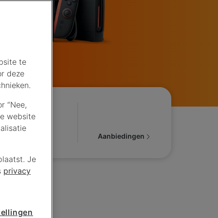
site te
or deze
chnieken.
or “Nee,
de website
lisatie
Service
Aanbiedingen
laatst. Je
s
privacy
ellingen