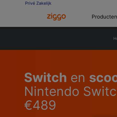
Privé
Zakelijk
Ga naar de Ziggo homepage
Producte
H
Switch
en
sco
Nintendo Switch
€489