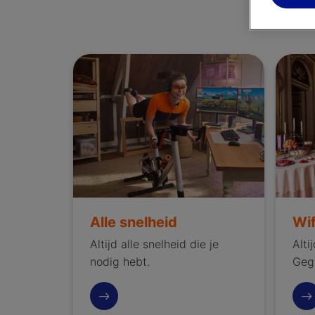
H
Alle snelheid
Wifi di
Alle snelheid
Wif
Altijd alle snelheid die je
Alti
nodig hebt.
Geg
Meer over snelheid
Dit 