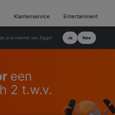
n
Klantenservice
Entertainment
eb je al internet van Ziggo?
Ja
Nee
or
een
 2 t.w.v.