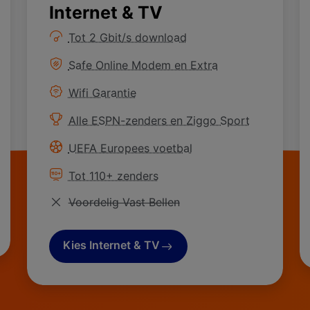
Internet & TV
Meer informatie over
Tot 2 Gbit/s download
Meer informatie over
Safe Online Modem en Extra
Meer informatie over
Wifi Garantie
Meer informatie over
Alle ESPN-zenders en Ziggo Sport
Meer informatie over
UEFA Europees voetbal
Meer informatie over
Tot 110+ zenders
Niet van toepassing
Voordelig Vast Bellen
Kies Internet & TV