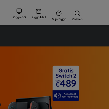
Ziggo GO
Ziggo Mail
Open
Mijn Ziggo
Zoeken
menu