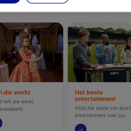
et
altijd alles
netwe
e werkt
Het beste entertainment
i die werkt
Het beste
entertainment
jd wifi die werkt.
Altijd het beste van spor
arandeerd.
entertainment voor jou.
is onze Wifi Garantie