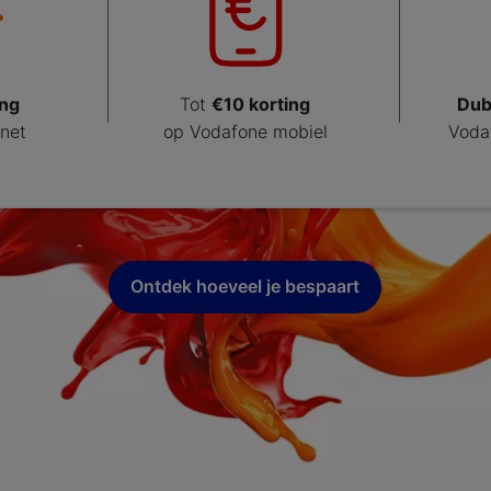
ing
Tot
€10 korting
Dub
rnet
op Vodafone mobiel
Voda
Ontdek hoeveel je bespaart