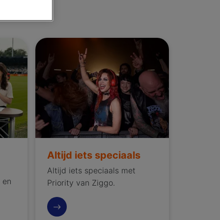
rk
Altijd iets speciaals
Altijd iets speciaals
Altijd iets speciaals met
t en
Priority van Ziggo.
Dit is Priority van VodafoneZiggo