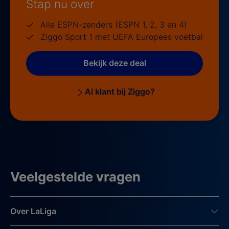
Stap nu over
Alle ESPN-zenders (ESPN 1, 2, 3 en 4)
Ziggo Sport 1 met UEFA Europees voetbal
Bekijk deze deal
Al klant bij Ziggo?
Veelgestelde vragen
Over LaLiga