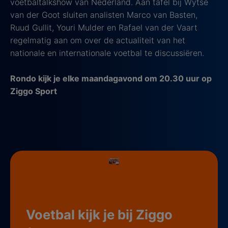
voetbaltalkshow van Nederland. Aan tafel bij Wytse
van der Goot sluiten analisten Marco van Basten,
Ruud Gullit, Youri Mulder en Rafael van der Vaart
regelmatig aan om over de actualiteit van het
nationale en internationale voetbal te discussiëren.
Rondo kijk je elke maandagavond om 20.30 uur op
Ziggo Sport
Voetbal kijk je bij Ziggo