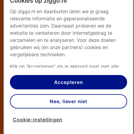
Cookies op ziggo.nl
Op ziggo.nl en daarbuiten laten we je graag
relevante informatie en gepersonaliseerde
advertenties zien. Daarnaast proberen we de
website te verbeteren door internetgedrag te
verzamelen en te analyseren. Voor deze doelen
gebruiken wij (en onze partners) cookies en
vergelijkbare technieken.
Klik op “Accepteren” als je akkoord gaat met alle
cookies. Kies je voor “Nee, liever niet”, dan plaatsen
we alleen strikt noodzakelijke cookies om de
Accepteren
website goed te laten werken. Dat betekent dat we
geen vormen van personalisatie toepassen.
Nee, liever niet
Via cookie instellingen kan je zelf bepalen welke
cookies worden geplaatst. Je kan je keuze altijd
Cookie-instellingen
wijzigen of intrekken op de
cookies pagina
. In ons
privacy beleid
lees je meer over hoe we omgaan