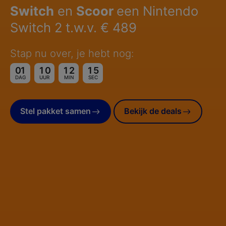
Switch
en
Scoor
een Nintendo
Switch 2 t.w.v. € 489
Stap nu over, je hebt nog:
0
1
1
0
1
2
1
4
DAG
UUR
MINUTEN
SECONDEN
DAG
UUR
MIN
SEC
Stel pakket samen
Bekijk de deals