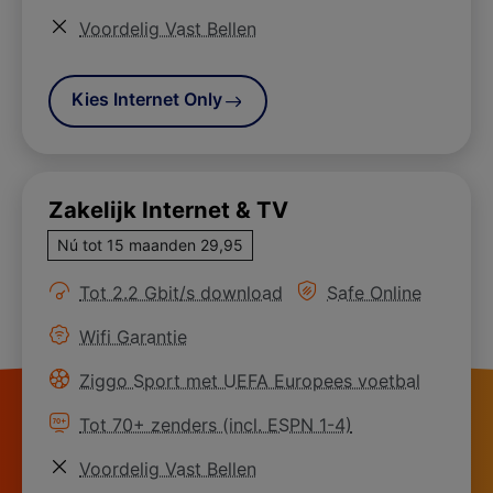
Meer informatie over
Voordelig Vast Bellen
Kies Internet Only
Zakelijk Internet & TV
Nú tot 15 maanden 29,95
Meer informatie over
Meer informatie ove
Tot 2.2 Gbit/s download
Safe Online
Meer informatie over
Wifi Garantie
Meer informatie over
Ziggo Sport met UEFA Europees voetbal
Meer informatie over
Tot 70+ zenders (incl. ESPN 1-4)
Meer informatie over
Voordelig Vast Bellen