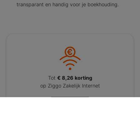
transparant en handig voor je boekhouding.
Tot
€ 8,26 korting
op Ziggo Zakelijk Internet
Tot
€
8,26 korting
op Vodafone mobiel