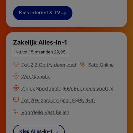
Kies Internet & TV
Zakelijk Alles-in-1
Nú tot 15 maanden 29,95
Meer informatie over
Meer informatie ove
Tot 2.2 Gbit/s download
Safe Online
Meer informatie over
Wifi Garantie
Meer informatie over
Ziggo Sport met UEFA Europees voetbal
Meer informatie over
Tot 70+ zenders (incl. ESPN 1-4)
Meer informatie over
Voordelig Vast Bellen
Kies Alles-in-1