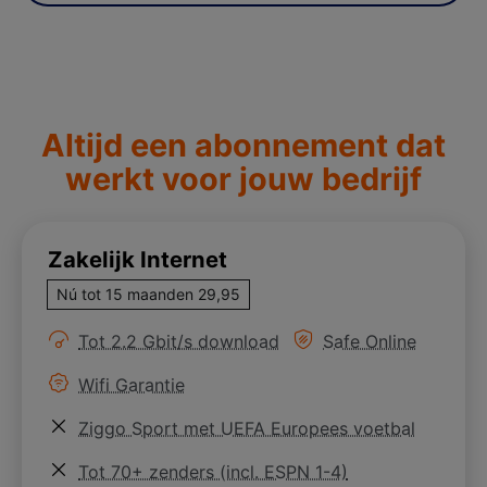
Altijd een abonnement dat
werkt voor jouw bedrijf
Zakelijk Internet
Nú tot 15 maanden 29,95
Meer informatie over
Meer informatie ove
Tot 2.2 Gbit/s download
Safe Online
Meer informatie over
Wifi Garantie
Meer informatie over
Ziggo Sport met UEFA Europees voetbal
Meer informatie over
Tot 70+ zenders (incl. ESPN 1-4)