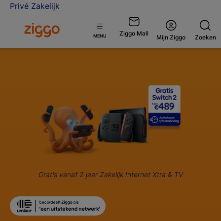
Privé
Zakelijk
Ga naar de Ziggo Zakelijk homepage
Ziggo Mail
Open
MENU
Mijn Ziggo
Zoeken
menu
Gratis vanaf 2 jaar Zakelijk Internet Xtra & TV