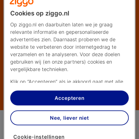
Cookies op ziggo.nl
Op ziggo.nl en daarbuiten laten we je graag
relevante informatie en gepersonaliseerde
advertenties zien. Daarnaast proberen we de
website te verbeteren door internetgedrag te
verzamelen en te analyseren. Voor deze doelen
gebruiken wij (en onze partners) cookies en
vergelijkbare technieken.
Klik op “Accepteren” als je akkoord gaat met alle
cookies. Kies je voor “Nee, liever niet”, dan
plaatsen we alleen strikt noodzakelijke cookies om
Accepteren
de website goed te laten werken. Dat betekent
dat we geen vormen van personalisatie
Nee, liever niet
toepassen.
Televisie
Kabel-tv
Via cookie instellingen kan je zelf bepalen welke
Cookie-instellingen
cookies worden geplaatst. Je kan je keuze altijd