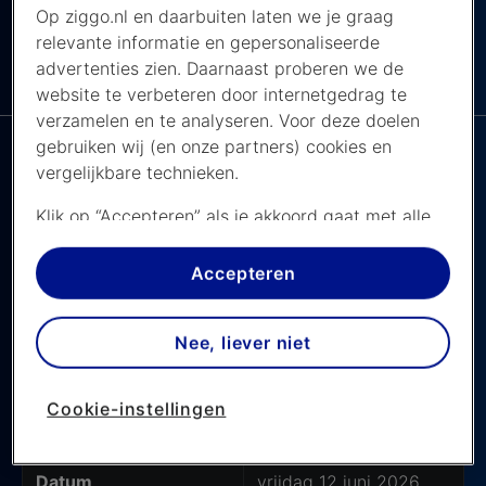
Op ziggo.nl en daarbuiten laten we je graag
relevante informatie en gepersonaliseerde
De NPO app bij
advertenties zien. Daarnaast proberen we de
MENU
Ziggo
website te verbeteren door internetgedrag te
verzamelen en te analyseren. Voor deze doelen
gebruiken wij (en onze partners) cookies en
vergelijkbare technieken.
Nederlandse tijden van de WK-
Klik op “Accepteren” als je akkoord gaat met alle
cookies. Kies je voor “Nee, liever niet”, dan
wedstrijden in Canada
plaatsen we alleen strikt noodzakelijke cookies om
Accepteren
Beleef het WK 2026 live bij de NOS met Ziggo
de website goed te laten werken. Dat betekent
dat we geen vormen van personalisatie
Nee, liever niet
toepassen.
Laatste update: 12 juni 2026
Via cookie instellingen kan je zelf bepalen welke
Cookie-instellingen
cookies worden geplaatst. Je kan je keuze altijd
Canada - Bosnië en Herzegovina
wijzigen of intrekken op de
cookies pagina
. In ons
privacy beleid
lees je meer over hoe we omgaan
Datum
vrijdag 12 juni 2026