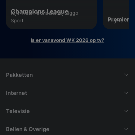
Champions League
Kijk live en exclusief bij Ziggo
Premier 
Sport
Engels voet
Is er vanavond WK 2026 op tv?
Pakketten
Internet
Televisie
Bellen & Overige