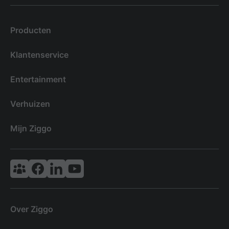
Producten
Klantenservice
Entertainment
Verhuizen
Mijn Ziggo
Vodafone & Ziggo Community
Ziggo Facebook
VodafoneZiggo LinkedIn
Ziggo YouTube
Over Ziggo