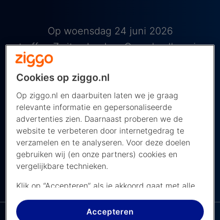
Op woensdag 24 juni 2026
treffen Zwitserland en Canada elkaar in
Groep B van de groepsfase van het WK
Cookies op ziggo.nl
2026. Deze wedstrijd wordt gespeeld in
het BC Place Stadium in Vancouver,
Op ziggo.nl en daarbuiten laten we je graag
relevante informatie en gepersonaliseerde
Canada. De wedstrijd begint om 21.00 uur
advertenties zien. Daarnaast proberen we de
Nederlandse tijd en je kijkt hem live bij de
website te verbeteren door internetgedrag te
NOS op NPO 1.
verzamelen en te analyseren. Voor deze doelen
gebruiken wij (en onze partners) cookies en
vergelijkbare technieken.
De NPO app bij
Klik op “Accepteren” als je akkoord gaat met alle
NAVIGEER NAAR ...
Ziggo
cookies. Kies je voor “Nee, liever niet”, dan
plaatsen we alleen strikt noodzakelijke cookies om
Accepteren