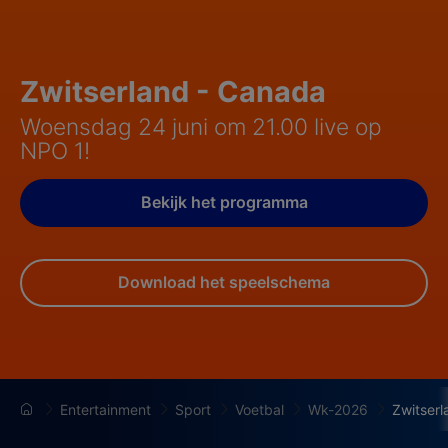
Zwitserland - Canada
Woensdag 24 juni om 21.00 live op
NPO 1!
Bekijk het programma
Download het speelschema
Entertainment
Sport
Voetbal
Wk-2026
Zwitser