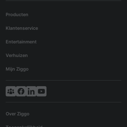
Producten
Klantenservice
Entertainment
Verhuizen
Mijn Ziggo
Vodafone & Ziggo Community
Ziggo Facebook
VodafoneZiggo LinkedIn
Ziggo YouTube
Over Ziggo