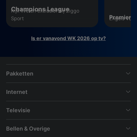
Champions League
Kijk live en exclusief bij Ziggo
Premier 
Sport
Engels voet
Is er vanavond WK 2026 op tv?
Pakketten
Internet
Televisie
Bellen & Overige