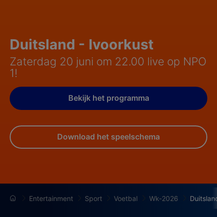
Duitsland - Ivoorkust
Zaterdag 20 juni om 22.00 live op NPO
1!
Bekijk het programma
Download het speelschema
Entertainment
Sport
Voetbal
Wk-2026
Duitsla