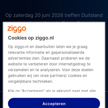
Op zaterdag 20 juni 2026 treffen Duitsland
en Ivoorkust elkaar in Groep E van de
groepsfase van het WK 2026. Deze
Cookies op ziggo.nl
wedstrijd wordt gespeeld op BMO Field in
Toronto, Canada. De wedstrijd begint om
Op ziggo.nl en daarbuiten laten we je graag
relevante informatie en gepersonaliseerde
22.00 uur Nederlandse tijd en je kijkt hem
advertenties zien. Daarnaast proberen we de
live bij de NOS op NPO 1.
website te verbeteren door internetgedrag te
verzamelen en te analyseren. Voor deze doelen
gebruiken wij (en onze partners) cookies en
De NPO app bij
vergelijkbare technieken.
NAVIGEER NAAR ...
Ziggo
Klik op “Accepteren” als je akkoord gaat met alle
cookies. Kies je voor “Nee, liever niet”, dan
plaatsen we alleen strikt noodzakelijke cookies om
Accepteren