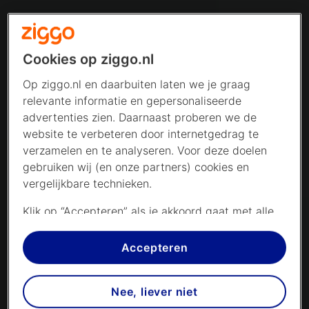
Cookies op ziggo.nl
Op ziggo.nl en daarbuiten laten we je graag
relevante informatie en gepersonaliseerde
advertenties zien. Daarnaast proberen we de
website te verbeteren door internetgedrag te
verzamelen en te analyseren. Voor deze doelen
gebruiken wij (en onze partners) cookies en
vergelijkbare technieken.
Klik op “Accepteren” als je akkoord gaat met alle
cookies. Kies je voor “Nee, liever niet”, dan
plaatsen we alleen strikt noodzakelijke cookies om
Accepteren
de website goed te laten werken. Dat betekent
dat we geen vormen van personalisatie
Nee, liever niet
toepassen.