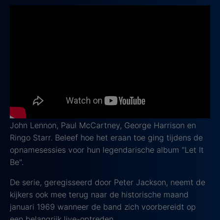
The Beatles: Get Back
2021, IMDb-score: 9,0
Een documentaireserie die je niet mag missen is
The
Bealtes: Get Back
. Neem een kijkje achter de
schermen bij een van de meest iconische bands in de
muziekgeschiedenis.
Met zeldzaam archiefmateriaal duik je in de intense
creatieve processen en onderlinge dynamiek tussen
John Lennon, Paul McCartney, George Harrison en
Ringo Starr. Beleef hoe het eraan toe ging tijdens de
opnamesessies voor hun legendarische album "Let It
Be".
De serie, geregisseerd door Peter Jackson, neemt de
kijkers ook mee terug naar de historische maand
januari 1969 wanneer de band zich voorbereidt op
een belangrijk live-optreden.