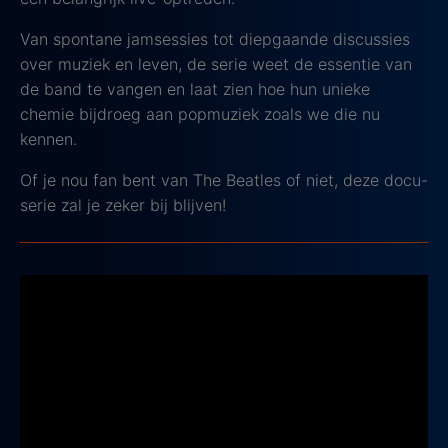
Van spontane jamsessies tot diepgaande discussies
over muziek en leven, de serie weet de essentie van
de band te vangen en laat zien hoe hun unieke
chemie bijdroeg aan popmuziek zoals we die nu
kennen.
Of je nou fan bent van The Beatles of niet, deze docu-
serie zal je zeker bij blijven!
The Simpsons
1989 - 2024, IMDb-score: 8,7
Wie kent ze niet? De bekende gele familie uit het
fictieve stadje Springfield is al sinds 1989 een hit en
nog steeds verschijnen er nieuwe seizoenen!
In deze iconische animatieserie draait het om het