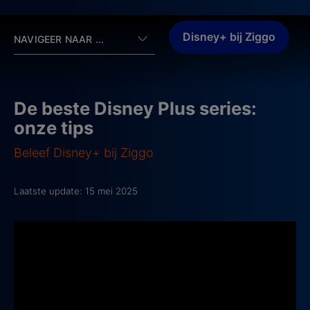
Disney+ bij Ziggo
NAVIGEER NAAR ...
De beste Disney Plus series:
onze tips
Beleef Disney+ bij Ziggo
Laatste update: 15 mei 2025
9/11: One Day in America
2021, IMDb-score: 9,2
Deze indrukwekkende docu-serie brengt de
gebeurtenissen van 11 september 2001 op een manier
in beeld die je niet snel zult vergeten.