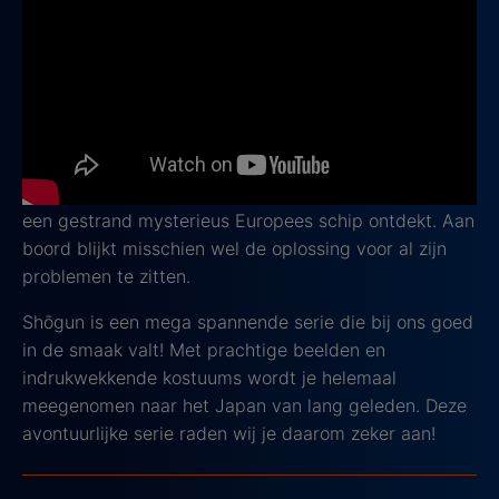
In
Shōgun
volg je het verhaal van Japan aan het
begin van de 17e eeuw. Lord Yoshii Toranaga strijdt
voor zijn leven wanneer zijn vijanden in de Raad van
Regenten zich tegen hem verenigen om zijn macht af
te pakken.
Tegelijkertijd wordt in een nabijgelegen vissersdorp
een gestrand mysterieus Europees schip ontdekt. Aan
boord blijkt misschien wel de oplossing voor al zijn
problemen te zitten.
Shōgun is een mega spannende serie die bij ons goed
in de smaak valt! Met prachtige beelden en
indrukwekkende kostuums wordt je helemaal
meegenomen naar het Japan van lang geleden. Deze
avontuurlijke serie raden wij je daarom zeker aan!