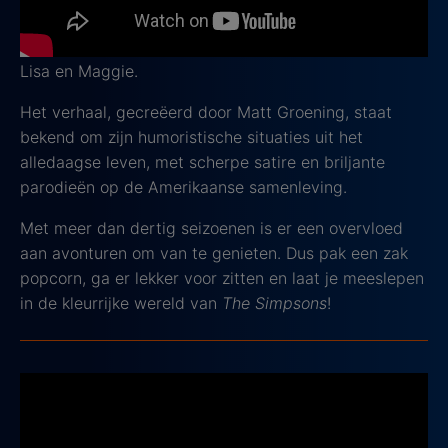
leven van de geliefde familie Simpson, bestaande uit
vader Homer, moeder Marge, en hun kinderen Bart,
Lisa en Maggie.
Het verhaal, gecreëerd door Matt Groening, staat
bekend om zijn humoristische situaties uit het
alledaagse leven, met scherpe satire en briljante
parodieën op de Amerikaanse samenleving.
Met meer dan dertig seizoenen is er een overvloed
aan avonturen om van te genieten. Dus pak een zak
popcorn, ga er lekker voor zitten en laat je meeslepen
in de kleurrijke wereld van
The Simpsons
!
Dopesick
2021, IMDb-score: 8,6