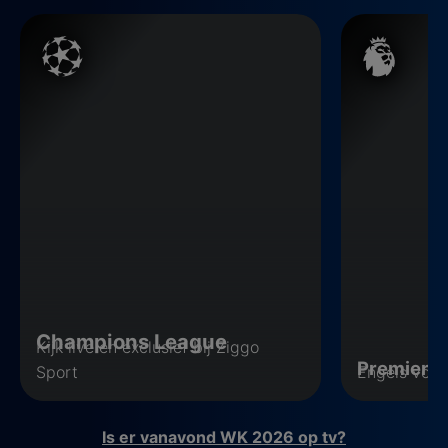
Champions League
Premier Leag
Champions League
Kijk live en exclusief bij Ziggo
Premier 
Sport
Engels voet
Is er vanavond WK 2026 op tv?