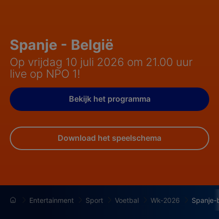
Spanje - België
Op vrijdag 10 juli 2026 om 21.00 uur
live op NPO 1!
Bekijk het programma
Download het speelschema
Entertainment
Sport
Voetbal
Wk-2026
Spanje-