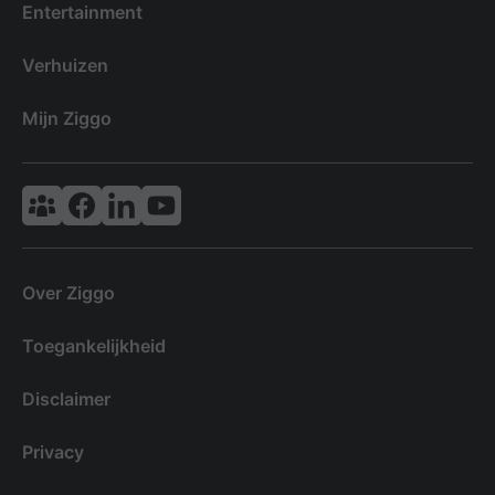
Entertainment
Verhuizen
Mijn Ziggo
Vodafone & Ziggo Community
Ziggo Facebook
VodafoneZiggo LinkedIn
Ziggo YouTube
Over Ziggo
Toegankelijkheid
Disclaimer
Privacy