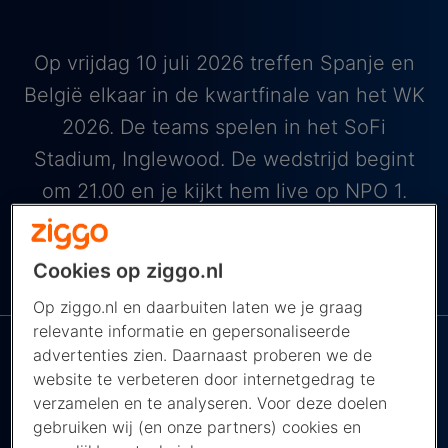
Op vrijdag 10 juli 2026 treffen Spanje en
België elkaar in de kwartfinale van het WK
2026. De teams spelen in het SoFi
Stadium, Inglewood. De wedstrijd begint
om 21.00 en je kijkt hem live op NPO 1.
De NPO app bij
Cookies op ziggo.nl
NAVIGEER NAAR ...
Ziggo
Op ziggo.nl en daarbuiten laten we je graag
relevante informatie en gepersonaliseerde
advertenties zien. Daarnaast proberen we de
website te verbeteren door internetgedrag te
verzamelen en te analyseren. Voor deze doelen
gebruiken wij (en onze partners) cookies en