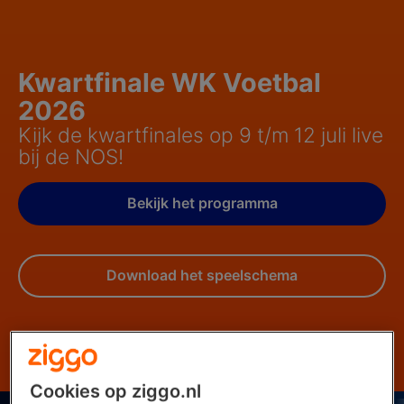
Kwartfinale WK Voetbal
2026
Kijk de kwartfinales op 9 t/m 12 juli live
bij de NOS!
Bekijk het programma
Download het speelschema
Cookies op ziggo.nl