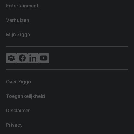
Entertainment
Verhuizen
Mijn Ziggo
Vodafone & Ziggo Community
Ziggo Facebook
VodafoneZiggo LinkedIn
Ziggo YouTube
Over Ziggo
Toegankelijkheid
Disclaimer
Privacy