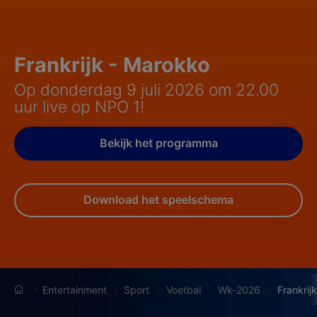
Frankrijk - Marokko
Op donderdag 9 juli 2026 om 22.00
uur live op NPO 1!
Bekijk het programma
Download het speelschema
Entertainment
Sport
Voetbal
Wk-2026
Frankri