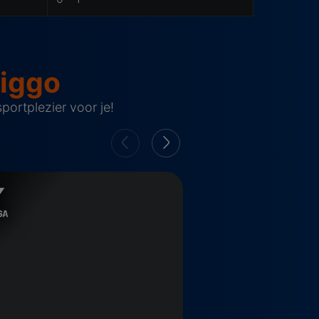
Ziggo
ortplezier voor je!
a
Bundesliga