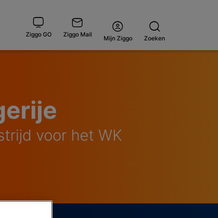
Ziggo GO
Ziggo Mail
Open
Mijn Ziggo
Zoeken
menu
erije
trijd voor het WK