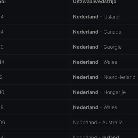
ooi
Uitzwaaiwedstrijd
24
Nederland
- IJsland
24
Nederland
- Canada
20
Nederland
- Georgië
14
Nederland
- Wales
12
Nederland
- Noord-Ierland
10
Nederland
- Hongarije
08
Nederland
- Wales
06
Nederland - Australië
04
Nederland -
Ierland