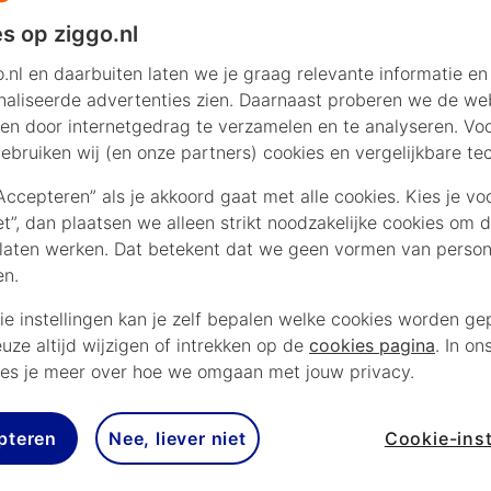
-elftal
Uitzwaaiwedstrijd
s op ziggo.nl
.nl en daarbuiten laten we je graag relevante informatie en
aliseerde advertenties zien. Daarnaast proberen we de web
uni 2026 speelt Nederland in de Kuip de uitzwa
en door internetgedrag te verzamelen en te analyseren. Vo
ebruiken wij (en onze partners) cookies en vergelijkbare te
n Algerije. Het Noord-Afrikaanse land is ook g
in de poulefase tegen Argentinië, Jordanië en 
“Accepteren” als je akkoord gaat met alle cookies. Kies je vo
iet”, dan plaatsen we alleen strikt noodzakelijke cookies om 
jd begint om 20.45 en je kijkt hem live op NPO 1
laten werken. Dat betekent dat we geen vormen van persona
de NOS-app.
en.
ie instellingen kan je zelf bepalen welke cookies worden gep
euze altijd wijzigen of intrekken op de
cookies pagina
. In on
KIJKEN
H2H
VORM
NPO 1 bij Ziggo
es je meer over hoe we omgaan met jouw privacy.
pteren
Nee, liever niet
Cookie-inst