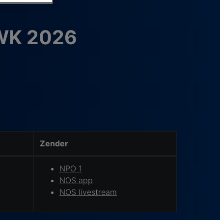
 WK 2026
Zender
NPO 1
NOS app
NOS livestream