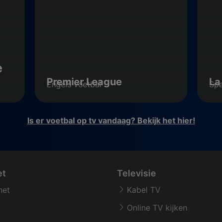
e
Premier League
La
Engels voetbal
Spa
Is er voetbal op tv vandaag? Bekijk het hier!
et
Televisie
net
Kabel TV
Online TV kijken