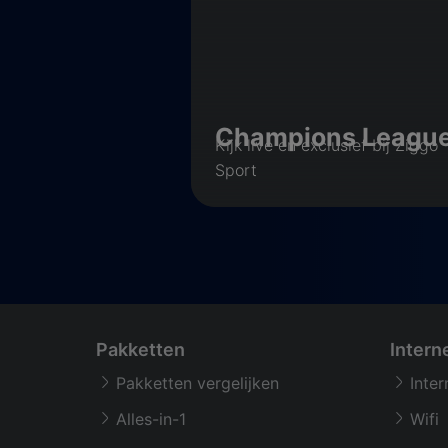
Champions Leagu
Kijk live en exclusief bij Ziggo
Sport
Pakketten
Intern
Pakketten vergelijken
Inter
Alles-in-1
Wifi