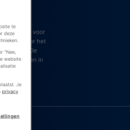
site te
aiwedstrijd voor
or deze
chnieken.
eplaatst voor het
Oostenrijk. De
or “Nee,
de website
, NOS live en in
lisatie
laatst. Je
s
privacy
ellingen