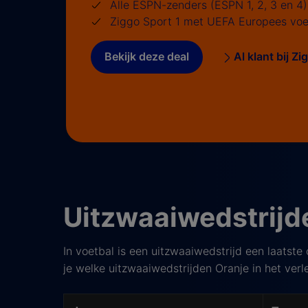
Alle ESPN-zenders (ESPN 1, 2, 3 en 4)
Ziggo Sport 1 met UEFA Europees voe
Bekijk deze deal
Al klant bij Z
Uitzwaaiwedstrijde
In voetbal is een uitzwaaiwedstrijd een laatste
je welke uitzwaaiwedstrijden Oranje in het ver