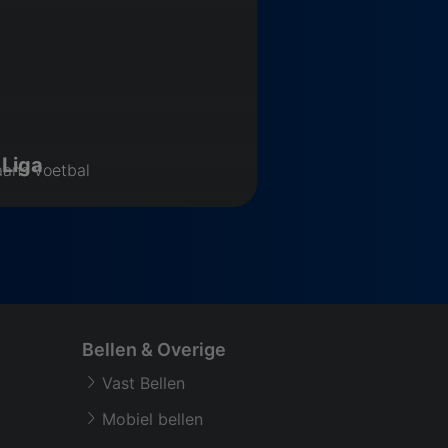
 Liga
Bundesliga
ans voetbal
Duits voetbal
Bellen & Overige
Vast Bellen
Mobiel bellen