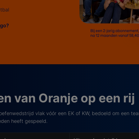
tbal
iggo?
n van Oranje op een rij
 oefenwedstrijd vlak vóór een EK of KW, bedoeld om een team
leden heeft gespeeld.