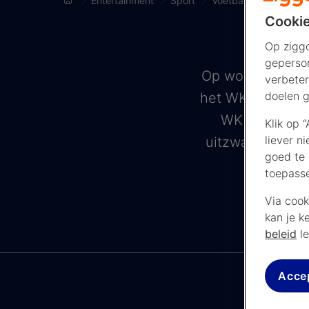
Entertainment
Sport
Voetbal
Nederlands
Cookie
Op ziggo
geperson
Op woensdag 3 j
verbeter
doelen g
het WK 2026 tege
WK en speelt 
Klik op 
liever n
uitzwaaiwedstri
goed te 
toepass
Via cook
kan je k
beleid
le
Acce