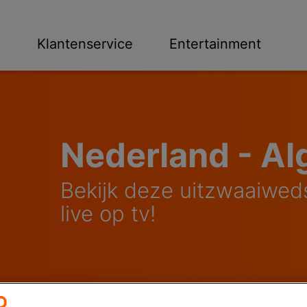
n
Klantenservice
Entertainment
Nederland - Alg
Bekijk deze uitzwaaiweds
live op tv!