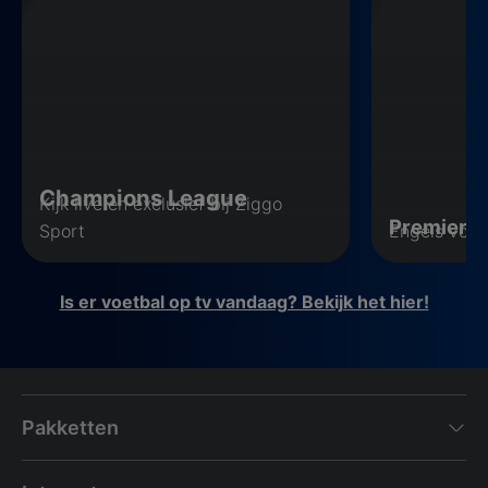
Champions League
Kijk live en exclusief bij Ziggo
Premier 
Sport
Engels voet
Is er voetbal op tv vandaag? Bekijk het hier!
Pakketten