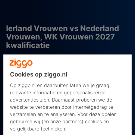
Ierland Vrouwen vs Nederland
Vrouwen, WK Vrouwen 2027
kwalificatie
Alle wedstrijden van de Oranje Leeuwinnen kijk je
op NPO!
Cookies op ziggo.nl
Laatste update: 3 juni 2026
Op ziggo.nl en daarbuiten laten we je graag
relevante informatie en gepersonaliseerde
vrijdag 5 juni 2026
advertenties zien. Daarnaast proberen we de
website te verbeteren door internetgedrag te
Wedstrijd Details
verzamelen en te analyseren. Voor deze doelen
Ierland Vrouwen -
Nederland Vrouwen
gebruiken wij (en onze partners) cookies en
vergelijkbare technieken.
Locatie
Pairc Ui Chaoimh, Cork