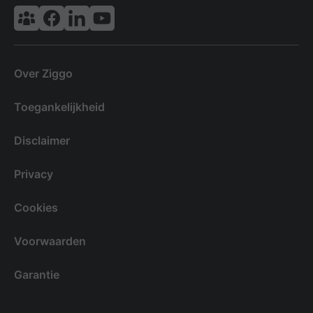
Vodafone & Ziggo Community
Ziggo Facebook
VodafoneZiggo LinkedIn
Ziggo YouTube
Over Ziggo
Toegankelijkheid
Disclaimer
Privacy
Cookies
Voorwaarden
Garantie