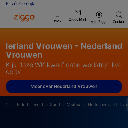
Privé
Zakelijk
Ga naar de Ziggo homepage
Ziggo Mail
Open
MENU
Mijn Ziggo
Zoeken
menu
Ierland Vrouwen - Nederland
Vrouwen
Kijk deze WK kwalificatie wedstrijd live
op tv
Meer over Nederland Vrouwen
Entertainment
Sport
Voetbal
Nederlands-elftal-v