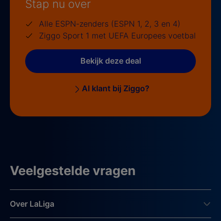
Stap nu over
Alle ESPN-zenders (ESPN 1, 2, 3 en 4)
Ziggo Sport 1 met UEFA Europees voetbal
Bekijk deze deal
Al klant bij Ziggo?
Veelgestelde vragen
Over LaLiga