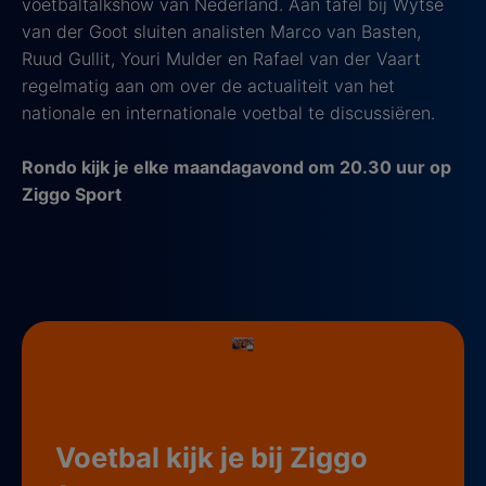
voetbaltalkshow van Nederland. Aan tafel bij Wytse
van der Goot sluiten analisten Marco van Basten,
Ruud Gullit, Youri Mulder en Rafael van der Vaart
regelmatig aan om over de actualiteit van het
nationale en internationale voetbal te discussiëren.
Rondo kijk je elke maandagavond om 20.30 uur op
Ziggo Sport
Voetbal kijk je bij Ziggo