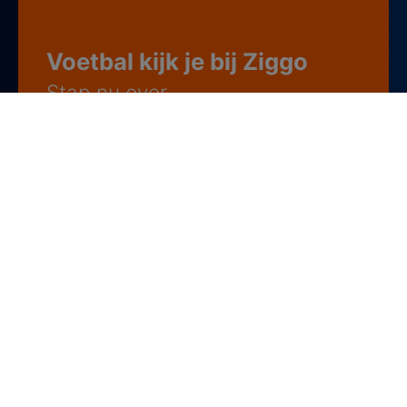
Voetbal kijk je bij Ziggo
Stap nu over
Alle ESPN-zenders (ESPN 1, 2, 3 en 4)
Ziggo Sport 1 met UEFA Europees voetbal
Bekijk deze deal
Al klant bij Ziggo?
Als sportfan zit je goed bij Ziggo
Krijg je geen genoeg van de
KNVB Beker
? Dan