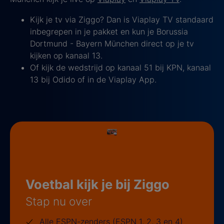
Kijk je tv via Ziggo? Dan is Viaplay TV standaard
inbegrepen in je pakket en kun je Borussia
Dortmund - Bayern München direct op je tv
kijken op kanaal 13.
Of kijk de wedstrijd op kanaal 51 bij KPN, kanaal
13 bij Odido of in de Viaplay App.
Voetbal kijk je bij Ziggo
Stap nu over
Alle ESPN-zenders (ESPN 1, 2, 3 en 4)