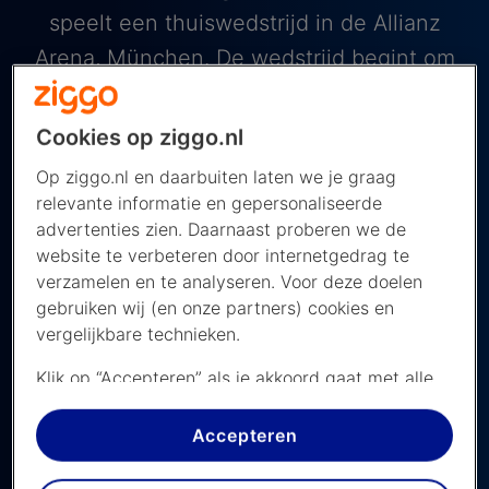
speelt een thuiswedstrijd in de Allianz
Arena, München. De wedstrijd begint om
18.30 en je kijkt hem live op Viaplay en
Viaplay TV.
Cookies op ziggo.nl
Op ziggo.nl en daarbuiten laten we je graag
relevante informatie en gepersonaliseerde
advertenties zien. Daarnaast proberen we de
website te verbeteren door internetgedrag te
verzamelen en te analyseren. Voor deze doelen
Borussia Dortmund vs Bayern
gebruiken wij (en onze partners) cookies en
München, Bundesliga
vergelijkbare technieken.
De Bundesliga kijk je dit seizoen live bij Viaplay
Klik op “Accepteren” als je akkoord gaat met alle
cookies. Kies je voor “Nee, liever niet”, dan
Laatste update: 25 februari 2026
plaatsen we alleen strikt noodzakelijke cookies om
Accepteren
de website goed te laten werken. Dat betekent
zaterdag 28 februari 2026
dat we geen vormen van personalisatie