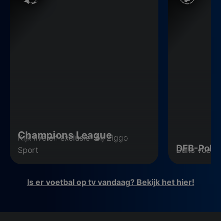
Champions League
Kijk live en exclusief bij Ziggo
DFB-Poka
Sport
Duits voetb
Is er voetbal op tv vandaag? Bekijk het hier!