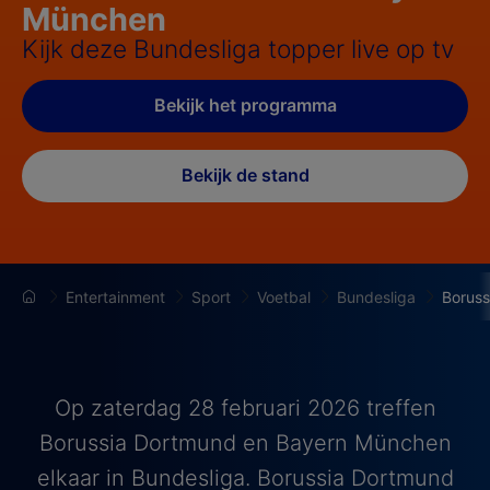
München
Kijk deze Bundesliga topper live op tv
Bekijk het programma
Bekijk de stand
Entertainment
Sport
Voetbal
Bundesliga
Borus
Op zaterdag 28 februari 2026 treffen
Borussia Dortmund en Bayern München
elkaar in Bundesliga. Borussia Dortmund