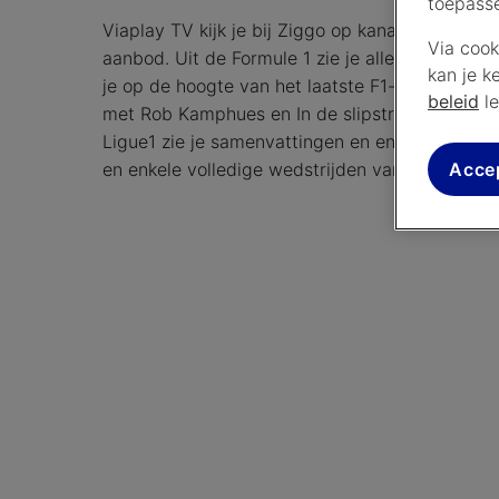
toepass
Viaplay TV kijk je bij Ziggo op kanaal 13 en 43
Via cook
aanbod. Uit de Formule 1 zie je alle trainingen 
kan je k
je op de hoogte van het laatste F1-nieuws m
beleid
le
met Rob Kamphues en In de slipstream met Ann
Ligue1 zie je samenvattingen en enkele live we
Acce
en enkele volledige wedstrijden van de grootst