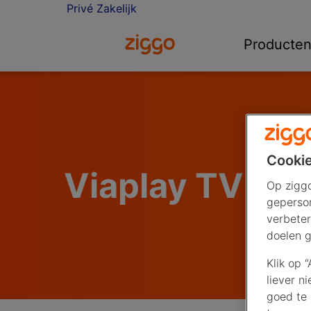
Privé
Zakelijk
Ga naar de Ziggo homepage
Producte
Cookie
Viaplay TV
Op ziggo
geperson
verbeter
doelen g
Klik op 
liever n
goed te 