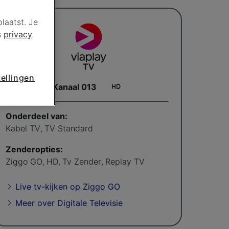
laatst. Je
s
privacy
ellingen
Kanaal 013
Onderdeel van:
Kabel TV
,
TV Standard
Zenderopties:
Ziggo GO
,
HD
,
Tv Zender
,
Replay TV
Live tv-kijken op Ziggo GO
Meer over Digitale Televisie