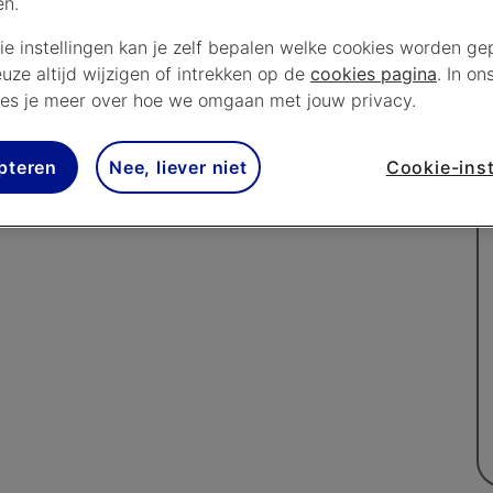
en.
1. Daar geniet je van de hoogtepunten van het Viaplay-
ie instellingen kan je zelf bepalen welke cookies worden gep
op vrijdag én samenvattingen van alle races. Ook blijf
euze altijd wijzigen of intrekken op de
cookies pagina
. In on
et raceprogramma's zoals VROOOOOM & Faster Food
es je meer over hoe we omgaan met jouw privacy.
e-Greet Haars. Uit de Premier League, Bundesliga en
dstrijden. Ook zie je de spannendste samenvattingen
pteren
Nee, liever niet
Cookie-inst
e darttoernooien.