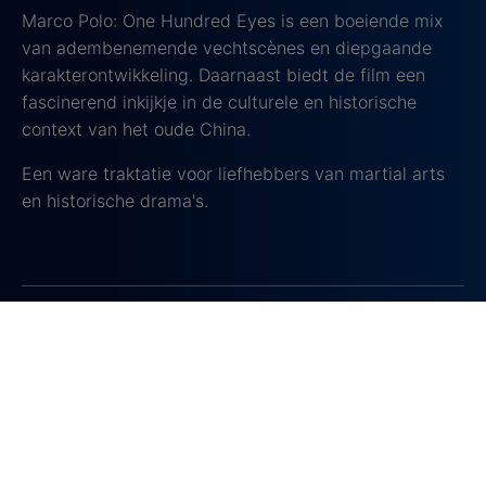
Marco Polo: One Hundred Eyes is een boeiende mix
van adembenemende vechtscènes en diepgaande
karakterontwikkeling. Daarnaast biedt de film een
fascinerend inkijkje in de culturele en historische
context van het oude China.
Een ware traktatie voor liefhebbers van martial arts
en historische drama's.
5. Fury
2014, IMDb-score: 7,6
Onze laatste tip is de oorlogsfilm
Fury
. Dit
meeslepende verhaal speelt zich af tijdens de
Tweede Wereldoorlog. De film volgt een