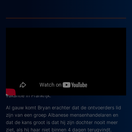
2. Taken
2008, IMDb-score: 7,7
Ben jij fan van Liam Neeson, dan is
Taken
een
actiefilm die je gezien moet hebben!
In deze film ontdekt ex CIA-agent Bryan Mills
(gespeeld door Liam Neeson) dat zijn dochter Kim en
haar vriendin Amanda zijn ontvoerd, tijdens hun
vakantie in Frankrijk.
Al gauw komt Bryan erachter dat de ontvoerders lid
zijn van een groep Albanese mensenhandelaren en
dat de kans groot is dat hij zijn dochter nooit meer
ziet, als hij haar niet binnen 4 dagen terugvindt.