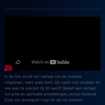
4. Marco Polo: One Hundred Eyes
2015, IMDb-score: 7,7
Marco Polo: Hundred Eyes
is een meeslepende film,
die je meeneemt op een avontuurlijke reis door het
mysterieuze Verre Oosten. De film richt zich op het
personage Hundred Eyes, een legendarische krijger
en meester van vechtkunsten, die een belangrijke rol
speelt in de
Netflix-serie
: Marco Polo.
In de film wordt het verhaal van de meester
uitgediept, want waar komt zijn naam nou vandaan en
wie was hij voordat hij dit werd? Beleef een verhaal
vol actie en spirituele ontdekkingen, terwijl Hundred
Eyes zijn levenspad volgt en zijn lot omarmt.