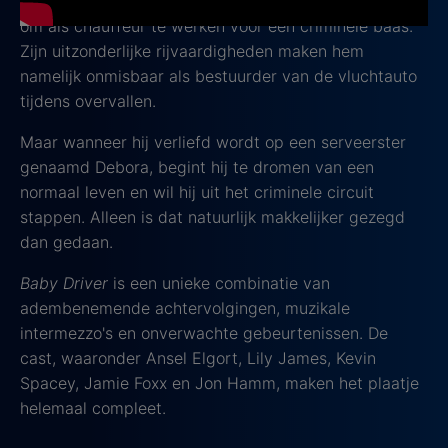
Doordat hij schulden heeft, wordt Baby gedwongen
om als chauffeur te werken voor een criminele baas.
Zijn uitzonderlijke rijvaardigheden maken hem
namelijk onmisbaar als bestuurder van de vluchtauto
tijdens overvallen.
Maar wanneer hij verliefd wordt op een serveerster
genaamd Debora, begint hij te dromen van een
normaal leven en wil hij uit het criminele circuit
stappen. Alleen is dat natuurlijk makkelijker gezegd
dan gedaan.
Baby Driver
is een unieke combinatie van
adembenemende achtervolgingen, muzikale
intermezzo's en onverwachte gebeurtenissen. De
cast, waaronder Ansel Elgort, Lily James, Kevin
Spacey, Jamie Foxx en Jon Hamm, maken het plaatje
helemaal compleet.