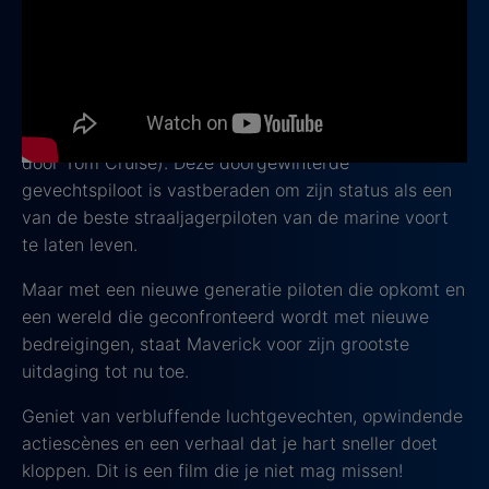
Onze eerste tip is een adembenemende film die je
meeneemt in de wereld van gevechtspiloten.
Top
Gun: Maverick
is het vervolg op de iconische film
Top
Gun
, uit de jaren '80.
Volg de rebelse Pete 'Maverick' Mitchell (gespeeld
door Tom Cruise). Deze doorgewinterde
gevechtspiloot is vastberaden om zijn status als een
van de beste straaljagerpiloten van de marine voort
te laten leven.
Maar met een nieuwe generatie piloten die opkomt en
een wereld die geconfronteerd wordt met nieuwe
bedreigingen, staat Maverick voor zijn grootste
uitdaging tot nu toe.
Geniet van verbluffende luchtgevechten, opwindende
actiescènes en een verhaal dat je hart sneller doet
kloppen. Dit is een film die je niet mag missen!