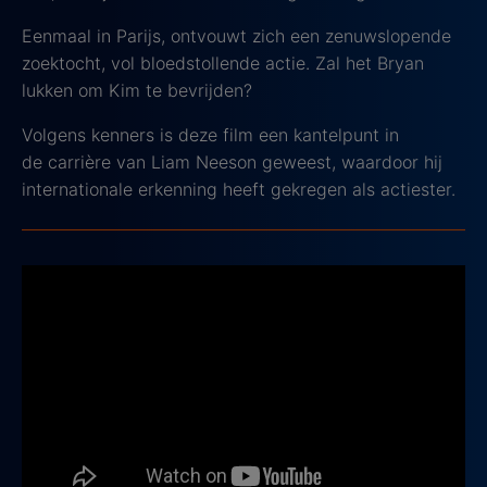
Eenmaal in Parijs, ontvouwt zich een zenuwslopende
zoektocht, vol bloedstollende actie. Zal het Bryan
lukken om Kim te bevrijden?
Volgens kenners is deze film een kantelpunt in
de carrière van Liam Neeson geweest, waardoor hij
internationale erkenning heeft gekregen als actiester.
3. Baby Driver
2017, IMDb-score: 7,5
Het verhaal van deze film draait om Baby, een jonge
en getalenteerde chauffeur die lijdt aan tinnitus. Om
de piep in zijn oren te kunnen verdragen, draagt hij
altijd een koptelefoon met muziek op.