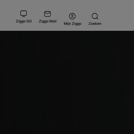
Ziggo GO
Ziggo Mail
Open
Mijn Ziggo
Zoeken
menu