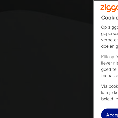
Cookie
Op ziggo
geperson
verbeter
doelen g
Klik op 
liever n
goed te 
toepass
Via cook
kan je k
beleid
le
Acce