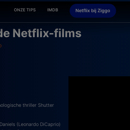
ONZE TIPS
IMDB
Netflix bij Ziggo
e Netflix-films
o
logische thriller Shutter
 Daniels (Leonardo DiCaprio)