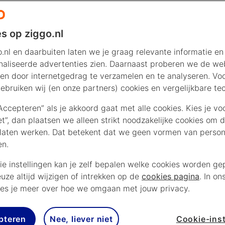
s op ziggo.nl
.nl en daarbuiten laten we je graag relevante informatie en
aliseerde advertenties zien. Daarnaast proberen we de web
en door internetgedrag te verzamelen en te analyseren. Vo
ebruiken wij (en onze partners) cookies en vergelijkbare te
“Accepteren” als je akkoord gaat met alle cookies. Kies je vo
iet”, dan plaatsen we alleen strikt noodzakelijke cookies om 
laten werken. Dat betekent dat we geen vormen van persona
en.
ie instellingen kan je zelf bepalen welke cookies worden gep
euze altijd wijzigen of intrekken op de
cookies pagina
. In on
es je meer over hoe we omgaan met jouw privacy.
pteren
Nee, liever niet
Cookie-inst