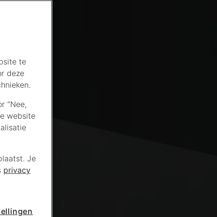
site te
or deze
chnieken.
or “Nee,
de website
lisatie
laatst. Je
s
privacy
ellingen