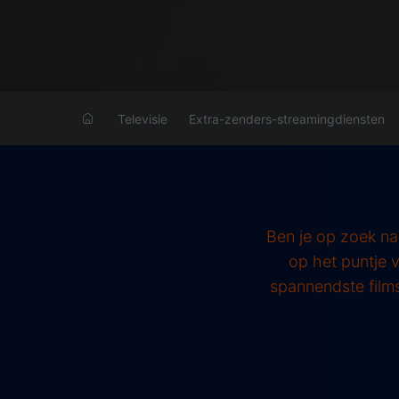
Televisie
Extra-zenders-streamingdiensten
Ben je op zoek na
op het puntje v
spannendste films 