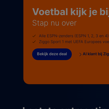
Voetbal kijk je b
Stap nu over
Alle ESPN-zenders (ESPN 1, 2, 3 en 4)
Ziggo Sport 1 met UEFA Europees voe
Bekijk deze deal
Al klant bij Z