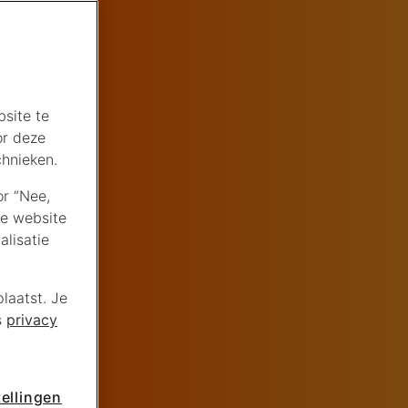
site te
or deze
chnieken.
or “Nee,
de website
lisatie
laatst. Je
s
privacy
ellingen