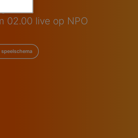
je
m 02.00 live op NPO
 speelschema