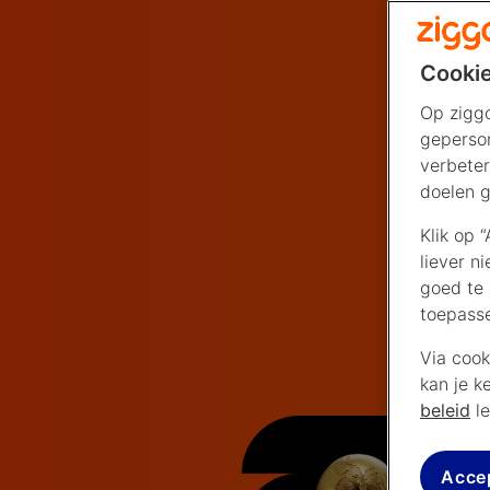
Cookie
Op ziggo
geperson
verbeter
doelen g
Klik op 
liever n
goed te 
toepass
Via cook
kan je k
beleid
le
Acce