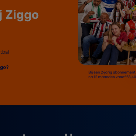
ij Ziggo
tbal
iggo?