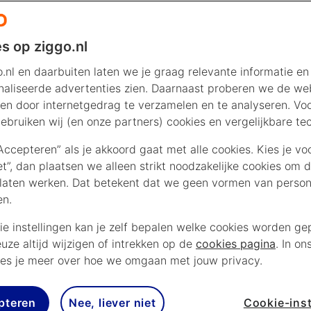
s op ziggo.nl
.nl en daarbuiten laten we je graag relevante informatie en
aliseerde advertenties zien. Daarnaast proberen we de web
en door internetgedrag te verzamelen en te analyseren. Vo
ebruiken wij (en onze partners) cookies en vergelijkbare te
“Accepteren” als je akkoord gaat met alle cookies. Kies je vo
iet”, dan plaatsen we alleen strikt noodzakelijke cookies om 
laten werken. Dat betekent dat we geen vormen van persona
en.
ie instellingen kan je zelf bepalen welke cookies worden gep
euze altijd wijzigen of intrekken op de
cookies pagina
. In on
es je meer over hoe we omgaan met jouw privacy.
pteren
Nee, liever niet
Cookie-inst