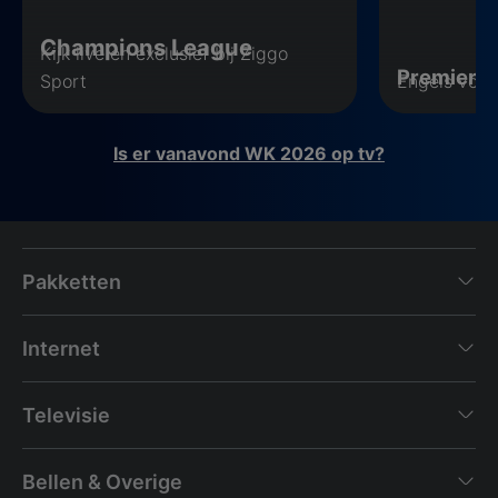
Champions League
Kijk live en exclusief bij Ziggo
Premier 
Sport
Engels voet
Is er vanavond WK 2026 op tv?
Pakketten
Internet
Televisie
Bellen & Overige