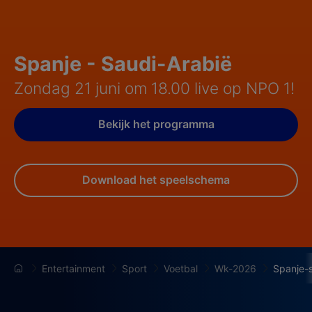
Spanje - Saudi-Arabië
Zondag 21 juni om 18.00 live op NPO 1!
Bekijk het programma
Download het speelschema
Entertainment
Sport
Voetbal
Wk-2026
Spanje-