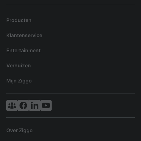
Producten
Klantenservice
Entertainment
Verhuizen
Mijn Ziggo
Vodafone & Ziggo Community
Ziggo Facebook
VodafoneZiggo LinkedIn
Ziggo YouTube
Over Ziggo