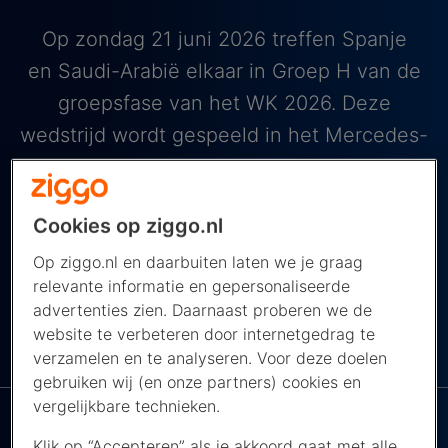
Op zondag 21 juni 2026 treffen Spanje
en Saudi-Arabië elkaar in Groep H van de
groepsfase van het WK 2026. Deze
wedstrijd wordt gespeeld in het Mercedes-
Benz Stadium in Atlanta, Verenigde Staten.
De wedstrijd begint om 18.00 uur
Cookies op ziggo.nl
Nederlandse tijd en je kijkt hem live bij de
Op ziggo.nl en daarbuiten laten we je graag
NOS op NPO 1.
relevante informatie en gepersonaliseerde
advertenties zien. Daarnaast proberen we de
website te verbeteren door internetgedrag te
De NPO app bij
NAVIGEER NAAR ...
verzamelen en te analyseren. Voor deze doelen
Ziggo
gebruiken wij (en onze partners) cookies en
vergelijkbare technieken.
Klik op “Accepteren” als je akkoord gaat met alle