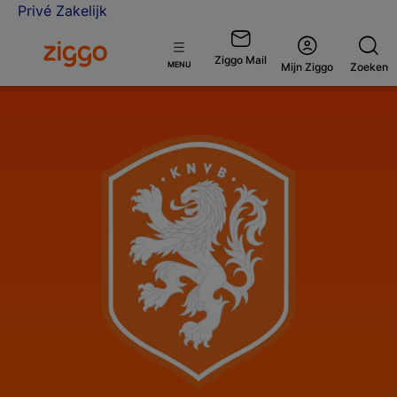
Privé
Zakelijk
Ga naar de Ziggo homepage
Ziggo Mail
Open
MENU
Mijn Ziggo
Zoeken
menu