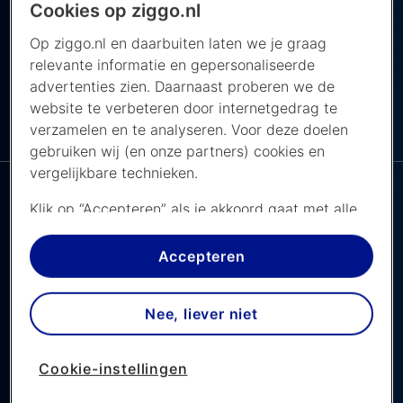
Cookies op ziggo.nl
Eindhoven. De wedstrijd begint om 20.45
Op ziggo.nl en daarbuiten laten we je graag
en je kijkt hem live op NPO 3.
relevante informatie en gepersonaliseerde
advertenties zien. Daarnaast proberen we de
website te verbeteren door internetgedrag te
Ziggo Sport Totaal
verzamelen en te analyseren. Voor deze doelen
NAVIGEER NAAR ...
bij Ziggo
gebruiken wij (en onze partners) cookies en
vergelijkbare technieken.
Klik op “Accepteren” als je akkoord gaat met alle
cookies. Kies je voor “Nee, liever niet”, dan
plaatsen we alleen strikt noodzakelijke cookies om
Accepteren
Nederland vs Ecuador,
de website goed te laten werken. Dat betekent
dat we geen vormen van personalisatie
vriendschappelijk
Nee, liever niet
toepassen.
Wedstrijden van het Nederlands eftal kijk je live
Via cookie instellingen kan je zelf bepalen welke
bij de NPO
Cookie-instellingen
cookies worden geplaatst. Je kan je keuze altijd
wijzigen of intrekken op de
cookies pagina
. In ons