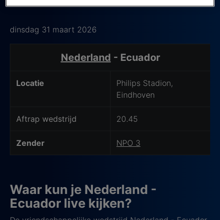
Laatste update: 24 maart 2026
privacy beleid
lees je meer over hoe we omgaan
met jouw privacy.
dinsdag 31 maart 2026
Wedstrijd details
Nederland
- Ecuador
Locatie
Philips Stadion,
Eindhoven
Aftrap wedstrijd
20.45
Zender
NPO 3
Waar kun je Nederland -
Ecuador live kijken?