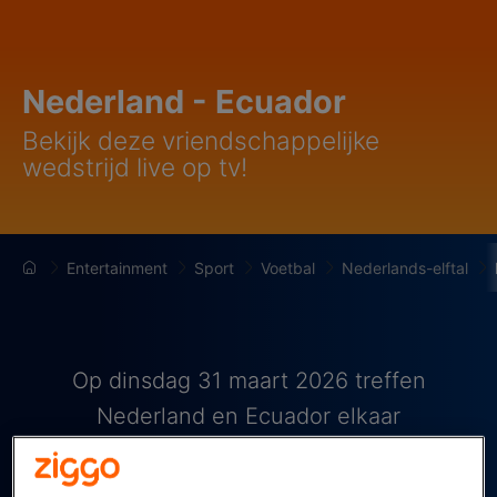
Nederland - Ecuador
Bekijk deze vriendschappelijke
wedstrijd live op tv!
Entertainment
Sport
Voetbal
Nederlands-elftal
Op dinsdag 31 maart 2026 treffen
Nederland en Ecuador elkaar
vriendschappelijk. Nederland speelt een
thuiswedstrijd in het Philips Stadion,