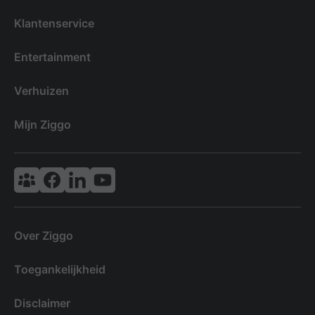
Klantenservice
Entertainment
Verhuizen
Mijn Ziggo
Vodafone & Ziggo Community
Ziggo Facebook
VodafoneZiggo LinkedIn
Ziggo YouTube
Over Ziggo
Toegankelijkheid
Disclaimer