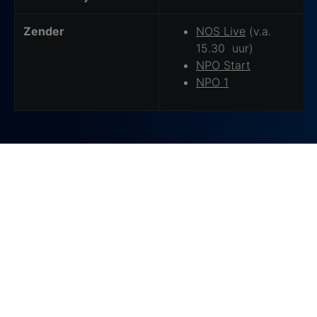
Zender
NOS Live
(v.a.
15.30 uur)
NPO Start
NPO 1
Als sportfan zit je goed bij
Ziggo
Krijg je geen genoeg van
Wielrennen
? Dan
hebben we nóg meer sportplezier voor je!