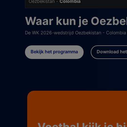
Oezbekistan -
Colombia
Waar kun je Oezbek
De WK 2026-wedstrijd Oezbekistan - Colombia ki
Bekijk het programma
Download het
Voetbal kijk je b