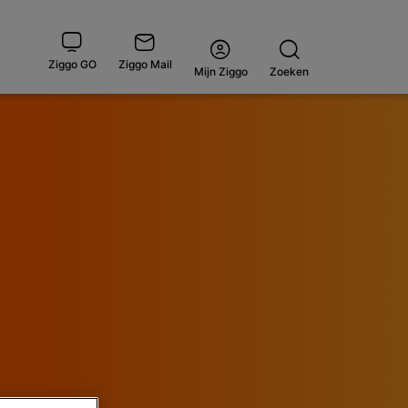
Ziggo GO
Ziggo Mail
Open
Mijn Ziggo
Zoeken
menu