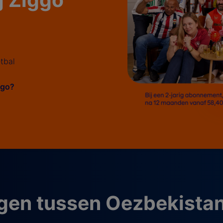
tbal
iggo?
gen tussen Oezbekista