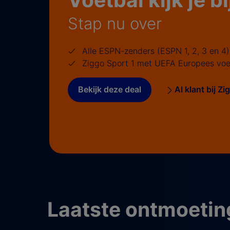
Stap nu over
Alle ESPN-zenders (ESPN 1, 2, 3 en 4)
Ziggo Sport 1 met UEFA Europees voe
Bekijk deze deal
Al klant bij Z
Laatste ontmoetin