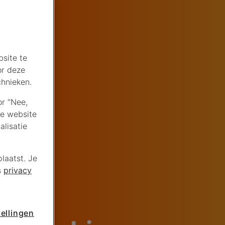
site te
or deze
chnieken.
or “Nee,
de website
lisatie
laatst. Je
s
privacy
ellingen