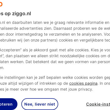
s op ziggo.nl
.nl en daarbuiten laten we je graag relevante informatie en
aliseerde advertenties zien. Daarnaast proberen we de web
en door internetgedrag te verzamelen en te analyseren. Vo
ebruiken wij (en onze partners) cookies en vergelijkbare te
“Accepteren” als je akkoord gaat met alle cookies. Kies je vo
iet”, dan plaatsen we alleen strikt noodzakelijke cookies om 
laten werken. Dat betekent dat we geen vormen van persona
en.
ie instellingen kan je zelf bepalen welke cookies worden gep
euze altijd wijzigen of intrekken op de
cookies pagina
. In on
es je meer over hoe we omgaan met jouw privacy.
pteren
Nee, liever niet
Cookie-inst