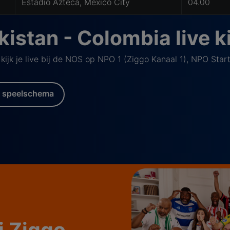
Estadio Azteca, Mexico City
04.00
istan - Colombia live k
jk je live bij de NOS op NPO 1 (Ziggo Kanaal 1), NPO Start
 speelschema
ij Ziggo