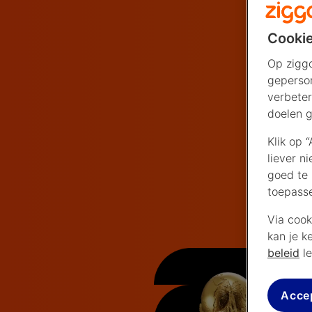
Cookie
Op ziggo
geperson
verbeter
doelen g
Klik op 
liever n
goed te 
toepass
Via cook
kan je k
beleid
le
Acce