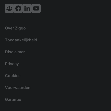
Vodafone & Ziggo Community
Ziggo Facebook
VodafoneZiggo LinkedIn
Ziggo YouTube
Over Ziggo
Toegankelijkheid
Disclaimer
Privacy
Cookies
Voorwaarden
Garantie