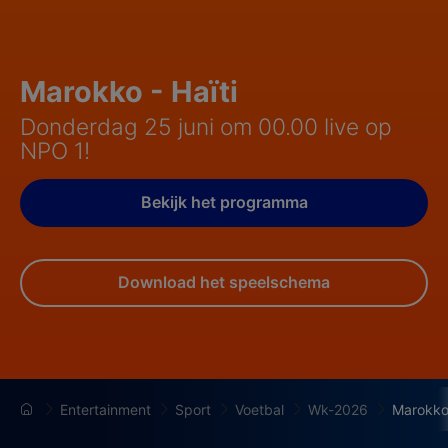
Marokko - Haïti
Donderdag 25 juni om 00.00 live op
NPO 1!
Bekijk het programma
Download het speelschema
Entertainment
Sport
Voetbal
Wk-2026
Marokko