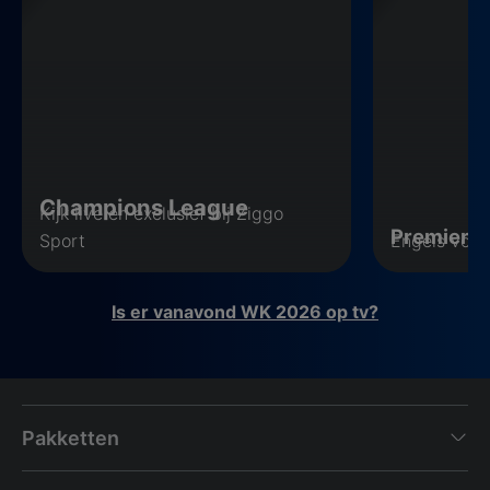
Champions League
Kijk live en exclusief bij Ziggo
Premier 
Sport
Engels voet
Is er vanavond WK 2026 op tv?
Pakketten