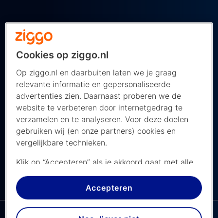
Op donderdag 25 juni 2026
treffen Marokko en Haïti elkaar in Groep C
Cookies op ziggo.nl
van de groepsfase van het WK 2026. Deze
Op ziggo.nl en daarbuiten laten we je graag
wedstrijd wordt gespeeld in het Mercedes-
relevante informatie en gepersonaliseerde
Benz Stadium in Atlanta, Verenigde Staten.
advertenties zien. Daarnaast proberen we de
website te verbeteren door internetgedrag te
De wedstrijd begint om 00.00 uur
verzamelen en te analyseren. Voor deze doelen
Nederlandse tijd en je kijkt hem live bij de
gebruiken wij (en onze partners) cookies en
NOS op NPO 1.
vergelijkbare technieken.
Klik op “Accepteren” als je akkoord gaat met alle
cookies. Kies je voor “Nee, liever niet”, dan
De NPO app bij
NAVIGEER NAAR ...
plaatsen we alleen strikt noodzakelijke cookies om
Ziggo
Accepteren
de website goed te laten werken. Dat betekent
dat we geen vormen van personalisatie