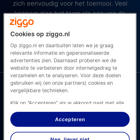
zich eenvoudig voor het toernooi. Veel
kenners zien het team als een van de
grote kanshebbers op de wereldtitel.
Cookies op ziggo.nl
Op ziggo.nl en daarbuiten laten we je graag
relevante informatie en gepersonaliseerde
Nog geen Ziggo
advertenties zien. Daarnaast proberen we de
NAVIGEER NAAR ...
klant?
website te verbeteren door internetgedrag te
verzamelen en te analyseren. Voor deze doelen
gebruiken wij (en onze partners) cookies en
vergelijkbare technieken.
Alles over Engeland op het WK
Klik op “Accepteren” als je akkoord gaat met alle
2026
cookies. Kies je voor “Nee, liever niet”, dan
plaatsen we alleen strikt noodzakelijke cookies om
Beleef het WK 2026 met Engeland bij Ziggo
Accepteren
de website goed te laten werken. Dat betekent
dat we geen vormen van personalisatie
Laatste update: 18 juni 2026
Nee, liever niet