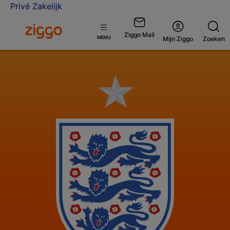
Privé
Zakelijk
Ga naar de Ziggo homepage
Ziggo Mail
Open
MENU
Mijn Ziggo
Zoeken
menu