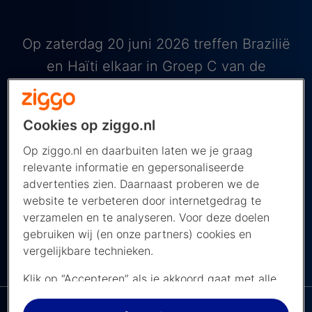
Op zaterdag 20 juni 2026 treffen Brazilië
en Haïti elkaar in Groep C van de
groepsfase van het WK 2026. Deze
wedstrijd wordt gespeeld op Lincoln
Cookies op ziggo.nl
Financial Field in Philadelphia, Verenigde
Op ziggo.nl en daarbuiten laten we je graag
Staten. De wedstrijd begint om 02.30 uur
relevante informatie en gepersonaliseerde
Nederlandse tijd en je kijkt hem live bij de
advertenties zien. Daarnaast proberen we de
NOS op NPO 1.
website te verbeteren door internetgedrag te
verzamelen en te analyseren. Voor deze doelen
gebruiken wij (en onze partners) cookies en
vergelijkbare technieken.
De NPO app bij
NAVIGEER NAAR ...
Ziggo
Klik op “Accepteren” als je akkoord gaat met alle
cookies. Kies je voor “Nee, liever niet”, dan