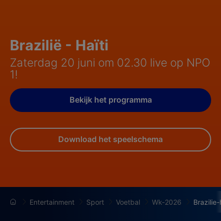
Brazilië - Haïti
Zaterdag 20 juni om 02.30 live op NPO
1!
Bekijk het programma
Download het speelschema
Entertainment
Sport
Voetbal
Wk-2026
Brazilie