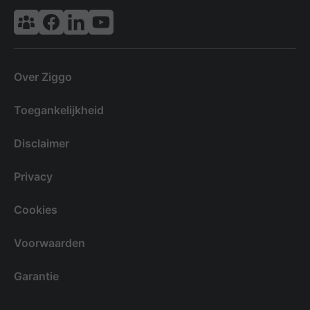
Vodafone & Ziggo Community
Ziggo Facebook
VodafoneZiggo LinkedIn
Ziggo YouTube
Over Ziggo
Toegankelijkheid
Disclaimer
Privacy
Cookies
Voorwaarden
Garantie