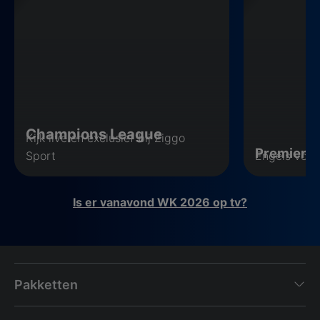
Champions League
Kijk live en exclusief bij Ziggo
Premier 
Sport
Engels voet
Is er vanavond WK 2026 op tv?
Pakketten