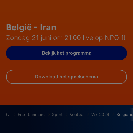
België - Iran
Zondag 21 juni om 21.00 live op NPO 1!
Bekijk het programma
Download het speelschema
Entertainment
Sport
Voetbal
Wk-2026
Belgie-