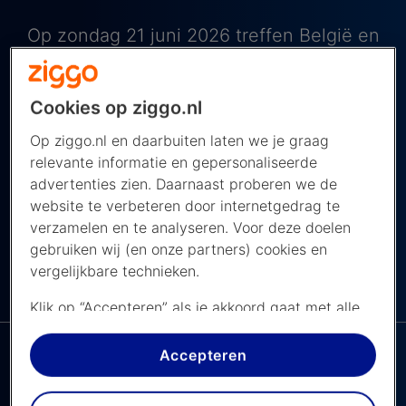
Op zondag 21 juni 2026 treffen België en
Iran elkaar in Groep G van de groepsfase
van het WK 2026. Deze wedstrijd wordt
Cookies op ziggo.nl
gespeeld op SoFi Stadium in Inglewood,
Op ziggo.nl en daarbuiten laten we je graag
Verenigde Staten. De wedstrijd begint om
relevante informatie en gepersonaliseerde
21.00 uur Nederlandse tijd en je kijkt hem
advertenties zien. Daarnaast proberen we de
website te verbeteren door internetgedrag te
live bij de NOS op NPO 1.
verzamelen en te analyseren. Voor deze doelen
gebruiken wij (en onze partners) cookies en
vergelijkbare technieken.
De NPO app bij
NAVIGEER NAAR ...
Ziggo
Klik op “Accepteren” als je akkoord gaat met alle
cookies. Kies je voor “Nee, liever niet”, dan
plaatsen we alleen strikt noodzakelijke cookies om
Accepteren
de website goed te laten werken. Dat betekent
dat we geen vormen van personalisatie