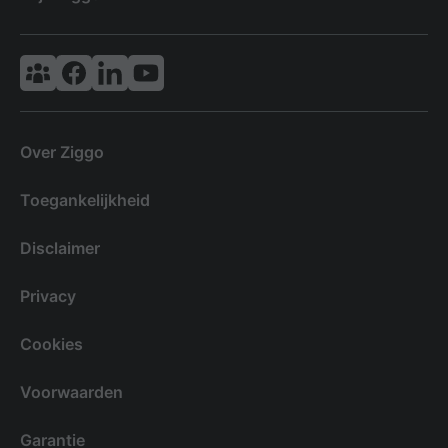
Vodafone & Ziggo Community
Ziggo Facebook
VodafoneZiggo LinkedIn
Ziggo YouTube
Over Ziggo
Toegankelijkheid
Disclaimer
Privacy
Cookies
Voorwaarden
Garantie