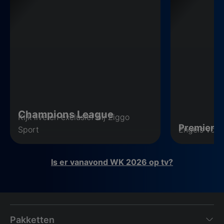
Champions League
Kijk live en exclusief bij Ziggo
Premier 
Sport
Engels voet
Is er vanavond WK 2026 op tv?
Pakketten