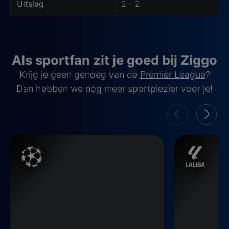
Uitslag
2 - 2
Als sportfan zit je goed bij Ziggo
Krijg je geen genoeg van de
Premier League
?
Dan hebben we nóg meer sportplezier voor je!
Champions League
La Liga