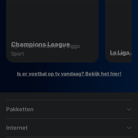
Champions League
Kijk live en exclusief bij Ziggo
La Liga
Sport
Spaans voe
Is er voetbal op tv vandaag? Bekijk het hier!
Pakketten
Internet