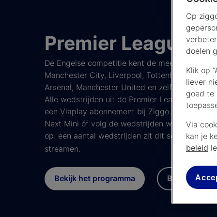
Op ziggo
geperson
Premier League 2
verbeter
doelen g
De Engelse competitie kent de meeste potentiël
Klik op 
Manchester City, Liverpool, Tottenham Hotspur
liever n
Arsenal, Manchester United en zelfs Aston Vill
goed te 
Alle wedstrijden uit de Premier League volg je 
toepass
een
Viaplay
abonnement bij Ziggo. Kijk eenvou
Next Mini óf volg de wedstrijden waar je ook b
Via cook
op: een aantal wedstrijden zit dit seizoen exclu
kan je k
beleid
le
streamen.
Acce
Bekijk het programma
Bekijk de sta