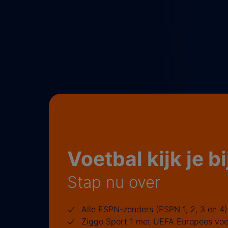
Voetbal kijk je b
Stap nu over
Alle ESPN-zenders (ESPN 1, 2, 3 en 4)
Ziggo Sport 1 met UEFA Europees voe