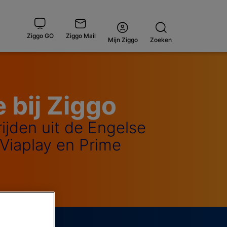
Ziggo GO
Ziggo Mail
Open
Mijn Ziggo
Zoeken
menu
 bij Ziggo
ijden uit de Engelse
Viaplay en Prime