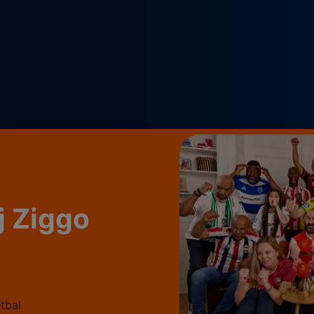
ij Ziggo
tbal