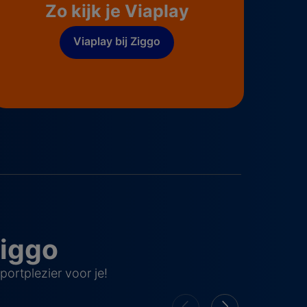
Zo kijk je Viaplay
Viaplay bij Ziggo
Ziggo
ortplezier voor je!