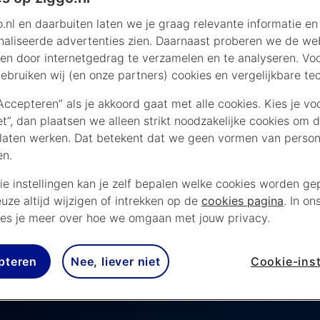
.nl en daarbuiten laten we je graag relevante informatie en
aliseerde advertenties zien. Daarnaast proberen we de web
026/2027
en door internetgedrag te verzamelen en te analyseren. Vo
ebruiken wij (en onze partners) cookies en vergelijkbare te
e titelkandidaten, zoals
“Accepteren” als je akkoord gaat met alle cookies. Kies je vo
 en Chelsea. Maar ook
iet”, dan plaatsen we alleen strikt noodzakelijke cookies om 
a komen doorgaans dichtbij.
laten werken. Dat betekent dat we geen vormen van persona
het hele seizoen live met
en.
dig op je Mediabox Next of
ent met de Viaplay app. Let
ie instellingen kan je zelf bepalen welke cookies worden gep
sief bij Prime Video te
euze altijd wijzigen of intrekken op de
cookies pagina
. In on
es je meer over hoe we omgaan met jouw privacy.
pteren
Nee, liever niet
Cookie-inst
nd