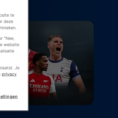
site te
or deze
chnieken.
or “Nee,
de website
lisatie
laatst. Je
s
privacy
ellingen