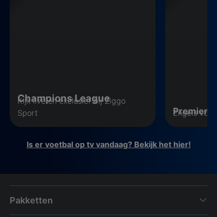
Champions League
Kijk live en exclusief bij Ziggo
Premier 
Sport
Engels voet
Is er voetbal op tv vandaag? Bekijk het hier!
Pakketten