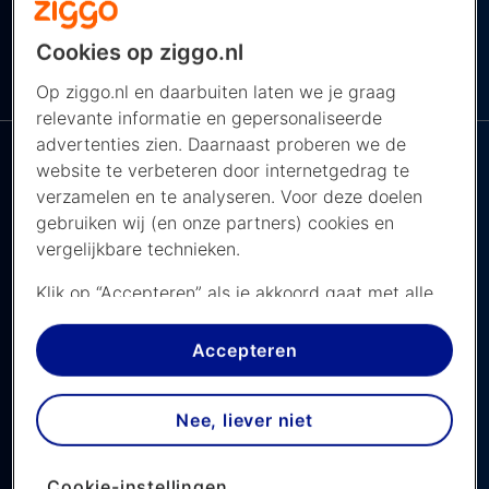
Cookies op ziggo.nl
Ziggo Sport bij
NAVIGEER NAAR ...
Ziggo
Op ziggo.nl en daarbuiten laten we je graag
relevante informatie en gepersonaliseerde
advertenties zien. Daarnaast proberen we de
website te verbeteren door internetgedrag te
verzamelen en te analyseren. Voor deze doelen
gebruiken wij (en onze partners) cookies en
vergelijkbare technieken.
Panathinaikos vs Ajax,
Vriendschappelijk
Klik op “Accepteren” als je akkoord gaat met alle
cookies. Kies je voor “Nee, liever niet”, dan
Kijk deze vriendschappelijke wedstrijd live op het
plaatsen we alleen strikt noodzakelijke cookies om
Accepteren
YouTube kanaal van Ajax
de website goed te laten werken. Dat betekent
dat we geen vormen van personalisatie
Nee, liever niet
Laatste update: 4 juli 2026
toepassen.
Via cookie instellingen kan je zelf bepalen welke
zaterdag 4 juli 2026
Cookie-instellingen