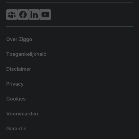
Vodafone & Ziggo Community
Ziggo Facebook
VodafoneZiggo LinkedIn
Ziggo YouTube
Over Ziggo
Toegankelijkheid
Disclaimer
Privacy
Cookies
Voorwaarden
Garantie