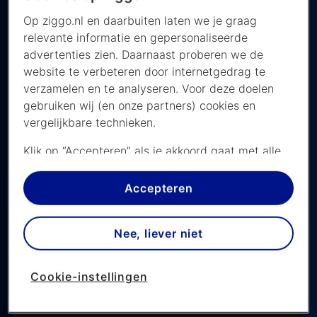
sport add-on.
Op ziggo.nl en daarbuiten laten we je graag
relevante informatie en gepersonaliseerde
advertenties zien. Daarnaast proberen we de
website te verbeteren door internetgedrag te
verzamelen en te analyseren. Voor deze doelen
gebruiken wij (en onze partners) cookies en
vergelijkbare technieken.
Jannik Sinner vs Jan-Lennard
Klik op “Accepteren” als je akkoord gaat met alle
Struff, Wimbledon 2026
cookies. Kies je voor “Nee, liever niet”, dan
plaatsen we alleen strikt noodzakelijke cookies om
Accepteren
De beste wedstrijden van Wimbledon 2026 kijk je
de website goed te laten werken. Dat betekent
live op Ziggo Sport
dat we geen vormen van personalisatie
Nee, liever niet
toepassen.
Laatste update: 6 juli 2026
Via cookie instellingen kan je zelf bepalen welke
Cookie-instellingen
cookies worden geplaatst. Je kan je keuze altijd
Woensdag 7 juli 2026
wijzigen of intrekken op de
cookies pagina
. In ons
privacy beleid
lees je meer over hoe we omgaan