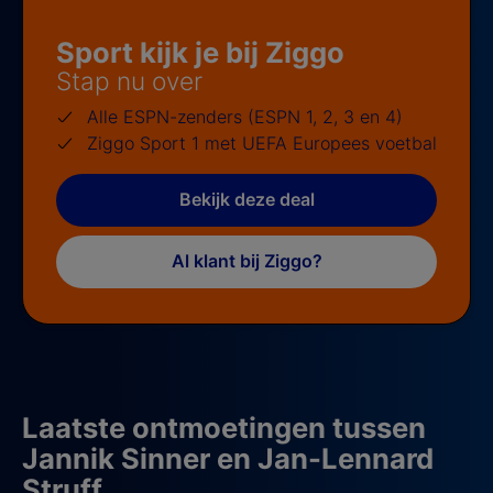
Sport kijk je bij Ziggo
Stap nu over
Alle ESPN-zenders (ESPN 1, 2, 3 en 4)
Ziggo Sport 1 met UEFA Europees voetbal
Bekijk deze deal
Al klant bij Ziggo?
Laatste ontmoetingen tussen
Jannik Sinner en Jan-Lennard
Struff