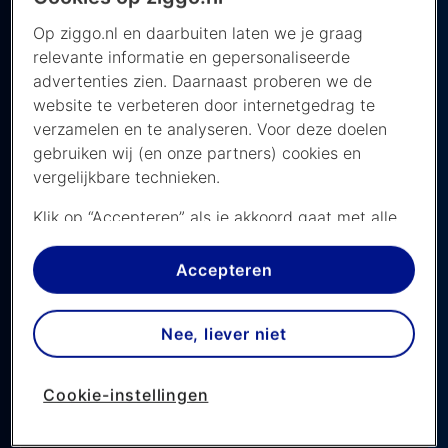
sport add-on.
Op ziggo.nl en daarbuiten laten we je graag
relevante informatie en gepersonaliseerde
advertenties zien. Daarnaast proberen we de
website te verbeteren door internetgedrag te
verzamelen en te analyseren. Voor deze doelen
gebruiken wij (en onze partners) cookies en
vergelijkbare technieken.
Novak Djokovic - F. Auger-
Klik op “Accepteren” als je akkoord gaat met alle
Aliassime, Wimbledon 2026
cookies. Kies je voor “Nee, liever niet”, dan
plaatsen we alleen strikt noodzakelijke cookies om
Accepteren
De beste wedstrijden van Wimbledon 2026 kijk je
de website goed te laten werken. Dat betekent
live op Ziggo Sport
dat we geen vormen van personalisatie
Nee, liever niet
toepassen.
Laatste update: 6 juli 2026
Via cookie instellingen kan je zelf bepalen welke
Cookie-instellingen
cookies worden geplaatst. Je kan je keuze altijd
Woensdag 7 juli 2026
wijzigen of intrekken op de
cookies pagina
. In ons