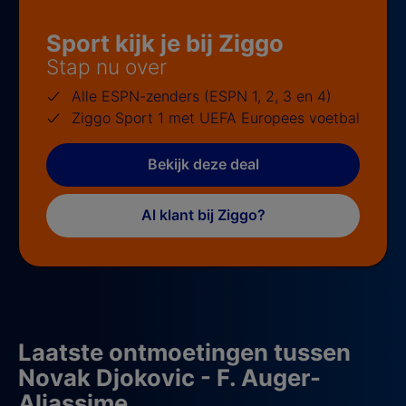
Sport kijk je bij Ziggo
Stap nu over
Alle ESPN-zenders (ESPN 1, 2, 3 en 4)
Ziggo Sport 1 met UEFA Europees voetbal
Bekijk deze deal
Al klant bij Ziggo?
Laatste ontmoetingen tussen
Novak Djokovic - F. Auger-
Aliassime