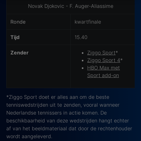
privacy beleid
lees je meer over hoe we omgaan
Wedstrijd Details
Novak Djokovic - F. Auger-Aliassime
met jouw privacy.
Ronde
kwartfinale
Tijd
15.40
Zender
Ziggo Sport
*
Ziggo Sport 4
*
HBO Max met
Sport add-on
*Ziggo Sport doet er alles aan om de beste
tenniswedstrijden uit te zenden, vooral wanneer
Nederlandse tennissers in actie komen. De
beschikbaarheid van deze wedstrijden hangt echter
af van het beeldmateriaal dat door de rechtenhouder
wordt aangeleverd.