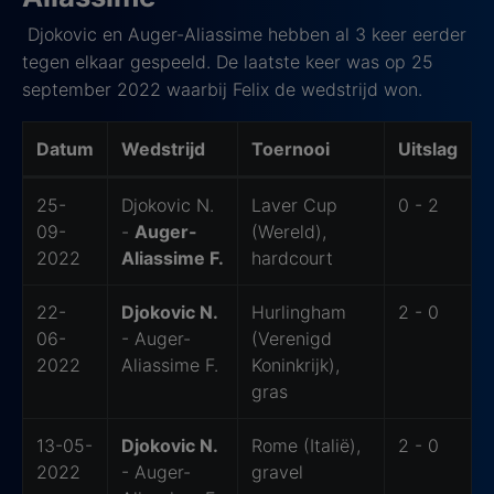
Djokovic en Auger-Aliassime hebben al 3 keer eerder
tegen elkaar gespeeld. De laatste keer was op 25
september 2022 waarbij Felix de wedstrijd won.
Datum
Wedstrijd
Toernooi
Uitslag
Laatste ontmoeting
25-
Djokovic N.
Laver Cup
0 - 2
09-
-
Auger-
(Wereld),
2022
Aliassime F.
hardcourt
22-
Djokovic N.
Hurlingham
2 - 0
06-
- Auger-
(Verenigd
2022
Aliassime F.
Koninkrijk),
gras
13-05-
Djokovic N.
Rome (Italië),
2 - 0
2022
- Auger-
gravel