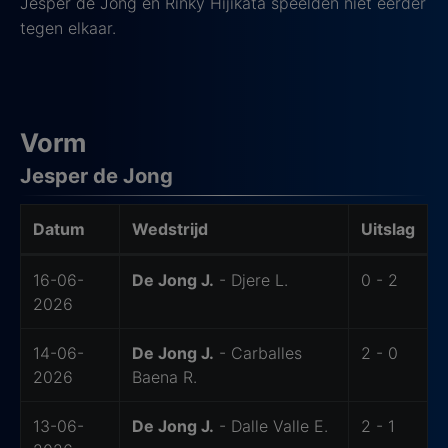
Jesper de Jong en Rinky Hijikata speelden niet eerder
tegen elkaar.
Vorm
Jesper de Jong
Datum
Wedstrijd
Uitslag
Laatste wedstrijden van De Jong J.
16-06-
De Jong J.
- Djere L.
0 - 2
2026
14-06-
De Jong J.
- Carballes
2 - 0
2026
Baena R.
13-06-
De Jong J.
- Dalle Valle E.
2 - 1